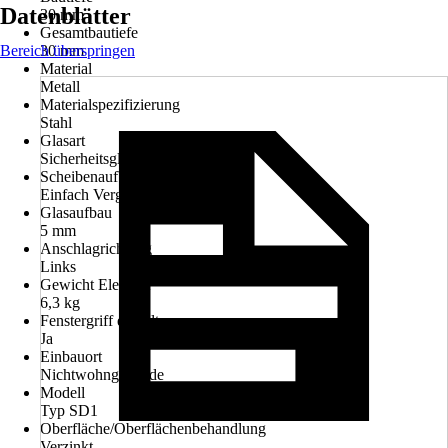
Datenblätter
30 mm
Gesamtbautiefe
Bereich überspringen
30 mm
Material
Metall
Materialspezifizierung
Stahl
Glasart
Sicherheitsglas
Scheibenaufbau
Einfach Verglast
Glasaufbau
5 mm
Anschlagrichtung
Links
Gewicht Element
6,3 kg
Fenstergriff enthalten
Ja
Einbauort
Nichtwohngebäude
Modell
Typ SD1
Oberfläche/Oberflächenbehandlung
Verzinkt