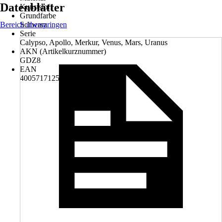
Datenblätter
Kunststoff
Grundfarbe
Bereich überspringen
Schwarz
Serie
Calypso, Apollo, Merkur, Venus, Mars, Uranus
AKN (Artikelkurznummer)
GDZ8
EAN
4005717125042