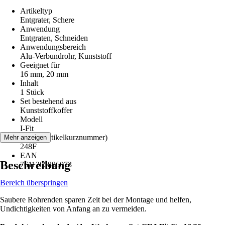
Artikeltyp
Entgrater, Schere
Anwendung
Entgraten, Schneiden
Anwendungsbereich
Alu-Verbundrohr, Kunststoff
Geeignet für
16 mm, 20 mm
Inhalt
1 Stück
Set bestehend aus
Kunststoffkoffer
Modell
I-Fit
AKN (Artikelkurznummer)
Mehr anzeigen
248F
EAN
Beschreibung
7611205886073
Bereich überspringen
Saubere Rohrenden sparen Zeit bei der Montage und helfen,
Undichtigkeiten von Anfang an zu vermeiden.