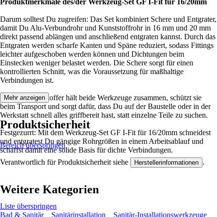
Produktmerkmale des/der Werkzeug-Set GF I-Fit für 16/20mm
Darum solltest Du zugreifen: Das Set kombiniert Schere und Entgrater,
damit Du Alu-Verbundrohr und Kunststoffrohr in 16 mm und 20 mm
direkt passend ablängen und anschließend entgraten kannst. Durch das
Entgraten werden scharfe Kanten und Späne reduziert, sodass Fittings
leichter aufgeschoben werden können und Dichtungen beim
Einstecken weniger belastet werden. Die Schere sorgt für einen
kontrollierten Schnitt, was die Voraussetzung für maßhaltige
Verbindungen ist.
Der Kunststoffkoffer hält beide Werkzeuge zusammen, schützt sie
Mehr anzeigen
beim Transport und sorgt dafür, dass Du auf der Baustelle oder in der
Werkstatt schnell alles griffbereit hast, statt einzelne Teile zu suchen.
Produktsicherheit
Festgezurrt: Mit dem Werkzeug-Set GF I-Fit für 16/20mm schneidest
und entgratest Du gängige Rohrgrößen in einem Arbeitsablauf und
Bereich überspringen
schaffst damit eine solide Basis für dichte Verbindungen.
Verantwortlich für Produktsicherheit siehe
.
Herstellerinformationen
Weitere Kategorien
Liste überspringen
Bad & Sanitär
Sanitärinstallation
Sanitär-Installationswerkzeuge