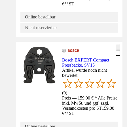
€
*
/
ST
Online bestellbar
Nicht reservierbar
Bosch EXPERT Compact
Pressbacke, SV15
Artikel wurde noch nicht
bewertet.
(
0
)
Preis — 159,00 € * Alle Preise
inkl. MwSt. und ggf. zzgl.
Versandkosten pro ST
159,00
€
*
/
ST
Online bestellbar