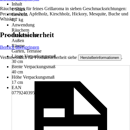
Inhalt
Räucherchips für feines Grillaroma in sieben Geschmacksrichtungen:
1 Stück
Pecannussholz, Apfelholz, Kirschholz, Hickory, Mesquite, Buche und
Gewicht
Whiskey.
0,7 kg
Anwendung
Räuchern
Produktsicherheit
Einsatzbereich
Außen
Räume
Bereich überspringen
Garten, Terrasse
Länge Verpackungsmaß
Verantwortlich für Produktsicherheit siehe
.
Herstellerinformationen
30 cm
Breite Verpackungsmaß
40 cm
Höhe Verpackungsmaß
17 cm
EAN
077924039522, 2007005507822