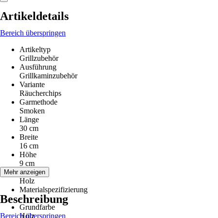
Artikeldetails
Bereich überspringen
Artikeltyp
Grillzubehör
Ausführung
Grillkaminzubehör
Variante
Räucherchips
Garmethode
Smoken
Länge
30 cm
Breite
16 cm
Höhe
9 cm
Material
Mehr anzeigen
Holz
Materialspezifizierung
Beschreibung
-
Grundfarbe
Bereich überspringen
Holz