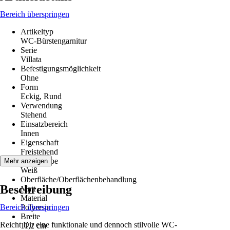
Bereich überspringen
Artikeltyp
WC-Bürstengarnitur
Serie
Villata
Befestigungsmöglichkeit
Ohne
Form
Eckig, Rund
Verwendung
Stehend
Einsatzbereich
Innen
Eigenschaft
Freistehend
Grundfarbe
Mehr anzeigen
Weiß
Oberfläche/Oberflächenbehandlung
Beschreibung
Matt
Material
Bereich überspringen
Polyresin
Breite
Reicht Dir eine funktionale und dennoch stilvolle WC-
11,2 cm