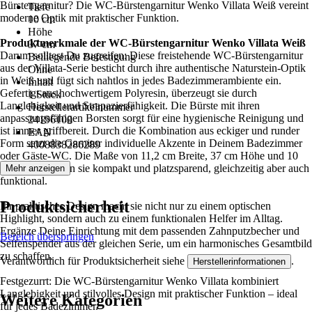
Bürstengarnitur? Die WC-Bürstengarnitur Wenko Villata Weiß vereint
Tiefe
moderne Optik mit praktischer Funktion.
10 cm
Höhe
Produktmerkmale der WC-Bürstengarnitur Wenko Villata Weiß
37 cm
Darum solltest Du zugreifen: Diese freistehende WC-Bürstengarnitur
Beiliegende Befestigung
aus der Villata-Serie besticht durch ihre authentische Naturstein-Optik
Ohne
in Weiß und fügt sich nahtlos in jedes Badezimmerambiente ein.
Inhalt
Gefertigt aus hochwertigem Polyresin, überzeugt sie durch
1 Stück
Langlebigkeit und Strapazierfähigkeit. Die Bürste mit ihren
Herstellerartikelnummer
anpassungsfähigen Borsten sorgt für eine hygienische Reinigung und
24196100
ist immer griffbereit. Durch die Kombination aus eckiger und runder
EAN
Form setzt die Garnitur individuelle Akzente in Deinem Badezimmer
4008838286289
oder Gäste-WC. Die Maße von 11,2 cm Breite, 37 cm Höhe und 10
cm Tiefe machen sie kompakt und platzsparend, gleichzeitig aber auch
Mehr anzeigen
funktional.
Produktsicherheit
Ihr praktisches Design macht sie nicht nur zu einem optischen
Highlight, sondern auch zu einem funktionalen Helfer im Alltag.
Ergänze Deine Einrichtung mit dem passenden Zahnputzbecher und
Bereich überspringen
Seifenspender aus der gleichen Serie, um ein harmonisches Gesamtbild
zu schaffen.
Verantwortlich für Produktsicherheit siehe
.
Herstellerinformationen
Festgezurrt: Die WC-Bürstengarnitur Wenko Villata kombiniert
Langlebigkeit und stilvolles Design mit praktischer Funktion – ideal
Weitere Kategorien
für jedes Badezimmer.