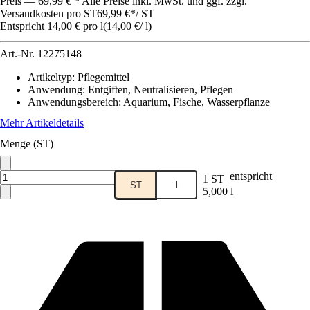
Preis — 69,99 € * Alle Preise inkl. MwSt. und ggf. zzgl.
Versandkosten pro ST
69,99 €
*
/
ST
Entspricht 14,00 € pro l
(
14,00 €
/
l
)
Art.-Nr.
12275148
Artikeltyp
:
Pflegemittel
Anwendung
:
Entgiften, Neutralisieren, Pflegen
Anwendungsbereich
:
Aquarium, Fische, Wasserpflanze
Mehr Artikeldetails
Menge (ST)
entspricht
1 ST
ST
l
5,000 l