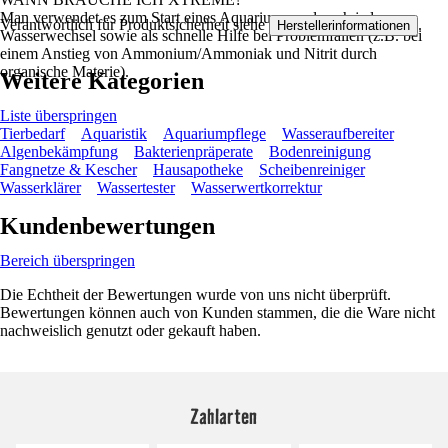
Man verwendet es zum Start eines Aquariums und nach jedem
Verantwortlich für Produktsicherheit siehe
.
Herstellerinformationen
Wasserwechsel sowie als schnelle Hilfe bei Problemfällen (z.B. bei
einem Anstieg von Ammonium/Ammoniak und Nitrit durch
organische Materie).
Weitere Kategorien
Liste überspringen
Tierbedarf
Aquaristik
Aquariumpflege
Wasseraufbereiter
Algenbekämpfung
Bakterienpräperate
Bodenreinigung
Fangnetze & Kescher
Hausapotheke
Scheibenreiniger
Wasserklärer
Wassertester
Wasserwertkorrektur
Kundenbewertungen
Bereich überspringen
Die Echtheit der Bewertungen wurde von uns nicht überprüft.
Bewertungen können auch von Kunden stammen, die die Ware nicht
nachweislich genutzt oder gekauft haben.
Zahlarten