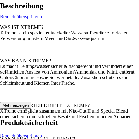
Beschreibung
Bereich überspringen
WAS IST XTREME?
XTreme ist ein speziell entwickelter Wasseraufbereiter zur idealen
Verwendung in jedem Meer- und Süßwasseraquarium.
WAS KANN XTREME?
Es macht Leitungswasser sicher & fischgerecht und verhindert einen
gefährlichen Anstieg von Ammonium/Ammoniak und Nitrit, entfernt
Chlor/Chloramine sowie Schwermetalle. Zusätzlich schützt es die
Schleimhaut und Kiemen Ihrer Fische.
WELCHE VORTEILE BIETET XTREME?
Mehr anzeigen
XTreme ermöglicht zusammen mit Nite-Out II und Special Blend
einen sicheren und schnellen Besatz mit Fischen in neuen Aquarien.
Produktsicherheit
Bereich überspringen
WANN BRAUCHE ICH XTREME?