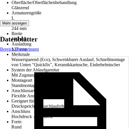
Oberfläche/Oberflächenbehandlung
Glänzend
Armaturengröße
L
Höhe
Mehr anzeigen
244 mm
Breite
Datenblätter
100 mm
Ausladung
Bereich überspringen
127 mm
Merkmale
Wassersparend (Eco), Schwenkbarer Auslauf, Schnellmontage
von Unten "Quickfix", Keramikkartusche, Einhebelmischer
System der Ablaufgarnitur
Mit Zugstange
Montageart
Standmontage
Anschlussart
Flexible Anschlussschläuche 3/8"
Geeignet für
Druckspeicher, Durchlauferhitzer
Anschluss
Hochdruck - druckfest
Form
Rund