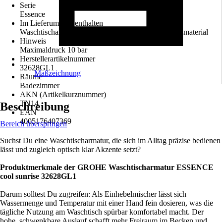
Serie
Essence
Im Lieferumfang enthalten
Waschtischarmatur, Montageanleitung, Befestigungsmaterial
Hinweis
Maximaldruck 10 bar
Herstellerartikelnummer
32628GL1
Maßzeichnung
Räume
Badezimmer
AKN (Artikelkurznummer)
TN14
Beschreibung
EAN
4005176407369
Bereich überspringen
Suchst Du eine Waschtischarmatur, die sich im Alltag präzise bedienen
lässt und zugleich optisch klar Akzente setzt?
Produktmerkmale der
GROHE Waschtischarmatur ESSENCE
cool sunrise 32628GL1
Darum solltest Du zugreifen: Als Einhebelmischer lässt sich
Wassermenge und Temperatur mit einer Hand fein dosieren, was die
tägliche Nutzung am Waschtisch spürbar komfortabel macht. Der
hohe, schwenkbare Auslauf schafft mehr Freiraum im Becken und