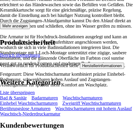
erleichtert so das Händewaschen sowie das Befüllen von Gefäßen. Die
Keramikkartusche sorgt für eine gleichmäßige, präzise Regelung,
damit die Einstellung auch bei häufiger Nutzung kontrolliert bleibt.
Durch die Zugstangen-Ablaufgarnitur kannst Du den Ablauf direkt an
der Armatur öffnen und schließen, ohne ins Wasser greifen zu müssen.
Mehr anzeigen
Die Armatur ist für Hochdruck-Installationen ausgelegt und kann an
Produktsicherheit
Druckspeicher sowie Durchlauferhitzer angeschlossen werden,
wodurch sie sich in viele Badinstallationen integrieren lässt. Die
Standmontage mit 1-Loch-Montage unterstützt eine zügige, saubere
Bereich überspringen
Installation, und die glänzende Oberfläche im Farbton cool sunrise
passt gut zu runden Formen und modernen Badkonzepten.
Verantwortlich für Produktsicherheit siehe
.
Herstellerinformationen
Festgezurrt: Diese Waschtischarmatur kombiniert präzise Einhebel-
Bedienung, schwenkbaren hohen Auslauf und Zugstangen-
Weitere Kategorien
Ablaufgarnitur für spürbar mehr Komfort am Waschplatz.
Liste überspringen
Bad & Sanitär
Badarmaturen
Waschtischarmaturen
Einhebel Waschtischarmaturen
Zweigriff Waschtischarmaturen
Berührungslose Armaturen
Waschtischarmaturen mit hohem Auslauf
Waschtisch-Niederdruckarmatur
Kundenbewertungen