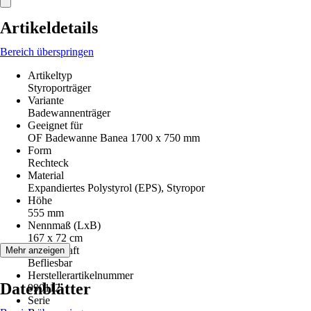
Artikeldetails
Bereich überspringen
Artikeltyp
Styroporträger
Variante
Badewannenträger
Geeignet für
OF Badewanne Banea 1700 x 750 mm
Form
Rechteck
Material
Expandiertes Polystyrol (EPS), Styropor
Höhe
555 mm
Nennmaß (LxB)
167 x 72 cm
Eigenschaft
Mehr anzeigen
Befliesbar
Herstellerartikelnummer
Datenblätter
990112
Serie