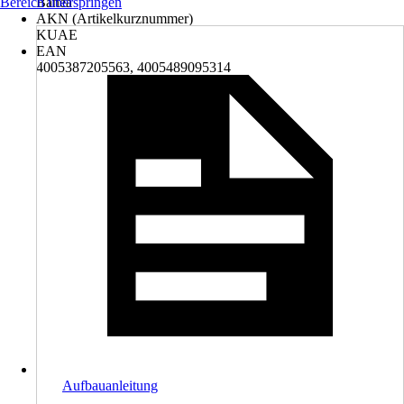
Bereich überspringen
Banea
AKN (Artikelkurznummer)
KUAE
EAN
4005387205563, 4005489095314
Aufbauanleitung