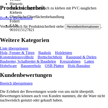
Hinweis
Produktsicherheit
einfach zu nageln, einfach zu kleben mit PVC-tauglichen
Klebern
Oberfläche/Oberflächenbehandlung
Bereich überspringen
Foliert
EAN
Verantwortlich für Produktsicherheit siehe
.
Herstellerinformationen
9010115127821
Weitere Kategorien
Liste überspringen
Holz, Fenster & Türen
Bauholz
Holzleisten
Konstruktionsvollholz
Brettschichtholz
Rauspund & Dielen
Baubretter, Schalbretter & Baudielen
Kreuzrahmen
Latten
Hobelware
Bausperrholz
OSB Platten
Holz-Bausätze
Kundenbewertungen
Bereich überspringen
Die Echtheit der Bewertungen wurde von uns nicht überprüft.
Bewertungen können auch von Kunden stammen, die die Ware nicht
nachweislich genutzt oder gekauft haben.