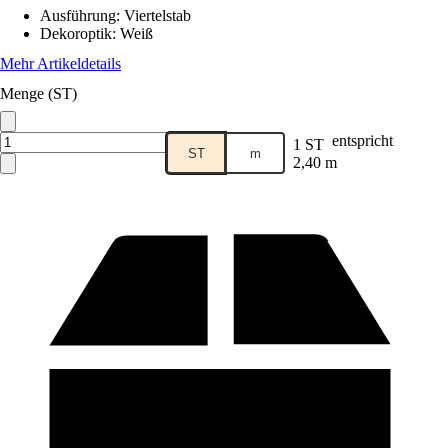
Ausführung
:
Viertelstab
Dekoroptik
:
Weiß
Mehr Artikeldetails
Menge (ST)
entspricht
1 ST
ST
m
2,40 m