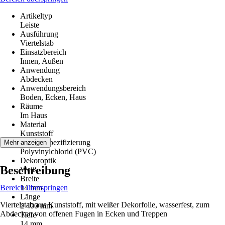
Artikeltyp
Leiste
Ausführung
Viertelstab
Einsatzbereich
Innen, Außen
Anwendung
Abdecken
Anwendungsbereich
Boden, Ecken, Haus
Räume
Im Haus
Material
Kunststoff
Materialspezifizierung
Mehr anzeigen
Polyvinylchlorid (PVC)
Dekoroptik
Beschreibung
Weiß
Breite
Bereich überspringen
14 mm
Länge
Viertelstab aus Kunststoff, mit weißer Dekorfolie, wasserfest, zum
2 400 mm
Abdecken von offenen Fugen in Ecken und Treppen
Tiefe
14 mm