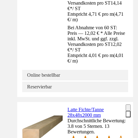
Versandkosten pro ST
14,14
€
*
/
ST
Entspricht 4,71 € pro m
(
4,71
€
/
m
)
Bei Abnahme von 60 ST:
Preis — 12,02 € * Alle Preise
inkl. MwSt. und ggf. zzgl.
Versandkosten pro ST
12,02
€
*
/
ST
Entspricht 4,01 € pro m
(
4,01
€
/
m
)
Online bestellbar
Reservierbar
Latte Fichte/Tanne
28x48x2000 mm
Durchschnittliche Bewertung:
3.8 von 5 Sternen. 13
Bewertungen.