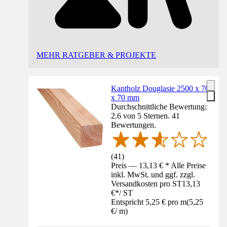
MEHR RATGEBER & PROJEKTE
Kantholz Douglasie 2500 x 70
x 70 mm
Durchschnittliche Bewertung:
2.6 von 5 Sternen. 41
Bewertungen.
(
41
)
Preis — 13,13 € * Alle Preise
inkl. MwSt. und ggf. zzgl.
Versandkosten pro ST
13,13
€
*
/
ST
Entspricht 5,25 € pro m
(
5,25
€
/
m
)