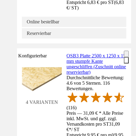
Entspricht 6,83 € pro ST
(
6,83
€
/
ST
)
Online bestellbar
Reservierbar
Konfigurierbar
OSB3 Platte 2500 x 1250 x 15
mm stumpfe Kante
ungeschliffen (Zuschnitt online
reservierbar)
Durchschnittliche Bewertung:
4.6 von 5 Sternen. 116
Bewertungen.
4 VARIANTEN
(
116
)
Preis — 31,09 € * Alle Preise
inkl. MwSt. und ggf. zzgl.
Versandkosten pro ST
31,09
€
*
/
ST
Entspricht 9,95 € pro m²
(
9,95