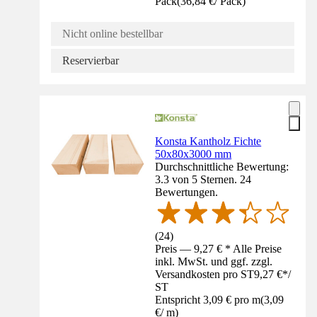
Pack
(
36,84 €
/
Pack
)
Nicht online bestellbar
Reservierbar
Konsta Kantholz Fichte
50x80x3000 mm
Durchschnittliche Bewertung:
3.3 von 5 Sternen. 24
Bewertungen.
(
24
)
Preis — 9,27 € * Alle Preise
inkl. MwSt. und ggf. zzgl.
Versandkosten pro ST
9,27 €
*
/
ST
Entspricht 3,09 € pro m
(
3,09
€
/
m
)