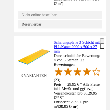
€
/
m²
)
Nicht online bestellbar
Reservierbar
Schalungsplatte 3-Schicht mit
PU -Kante 2000 x 500 x 27
mm
Durchschnittliche Bewertung:
4 von 5 Sternen. 23
Bewertungen.
3 VARIANTEN
(
23
)
Preis — 29,95 € * Alle Preise
inkl. MwSt. und ggf. zzgl.
Versandkosten pro ST
29,95
€
*
/
ST
Entspricht 29,95 € pro
m²
(
29,95 €
/
m²
)