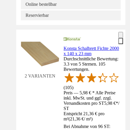
Online bestellbar
Reservierbar
Konsta Schalbrett Fichte 2000
x 140 x 23 mm
Durchschnittliche Bewertung:
3.3 von 5 Sternen. 105
Bewertungen.
2 VARIANTEN
(
105
)
Preis — 5,98 € * Alle Preise
inkl. MwSt. und ggf. zzgl.
Versandkosten pro ST
5,98 €
*
/
ST
Entspricht 21,36 € pro
m²
(
21,36 €
/
m²
)
Bei Abnahme von 96 ST: