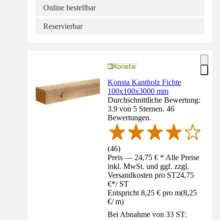
Online bestellbar
Reservierbar
Konsta Kantholz Fichte
100x100x3000 mm
Durchschnittliche Bewertung:
3.9 von 5 Sternen. 46
Bewertungen.
(
46
)
Preis — 24,75 € * Alle Preise
inkl. MwSt. und ggf. zzgl.
Versandkosten pro ST
24,75
€
*
/
ST
Entspricht 8,25 € pro m
(
8,25
€
/
m
)
Bei Abnahme von 33 ST: