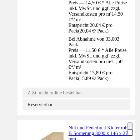
Preis — 14,50 € * Alle Preise
inkl. MwSt. und ggf. zzgl.
Versandkosten pro m²
14,50
€
*
/
m²
Entspricht 20,04 € pro
Pack
(
20,04 €
/
Pack
)
Bei Abnahme von 33,003
Pack:
Preis — 11,50 € * Alle Preise
inkl. MwSt. und ggf. zzgl.
Versandkosten pro m²
11,50
€
*
/
m²
Entspricht 15,89 € pro
Pack
(
15,89 €
/
Pack
)
Z.Zt. nicht online bestellbar
Reservierbar
Nut und Federbrett Kiefer roh
B-Sortierung 3000 x 146 x 27
mm