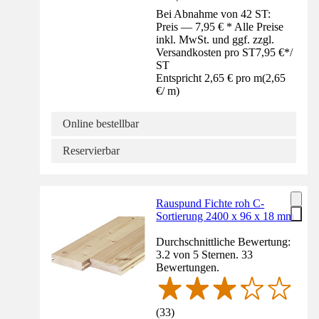
Bei Abnahme von 42 ST:
Preis — 7,95 € * Alle Preise
inkl. MwSt. und ggf. zzgl.
Versandkosten pro ST
7,95 €
*
/
ST
Entspricht 2,65 € pro m
(
2,65
€
/
m
)
Online bestellbar
Reservierbar
Rauspund Fichte roh C-
Sortierung 2400 x 96 x 18 mm
Durchschnittliche Bewertung:
3.2 von 5 Sternen. 33
Bewertungen.
(
33
)