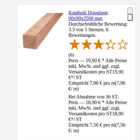
Kantholz Douglasie
90x90x2500 mm
Durchschnittliche Bewertung:
3.3 von 5 Sternen. 6
Bewertungen.
(
6
)
Preis — 19,90 € * Alle Preise
inkl. MwSt. und ggf. zzgl.
Versandkosten pro ST
19,90
€
*
/
ST
Entspricht 7,96 € pro m
(
7,96
€
/
m
)
Bei Abnahme von 36 ST:
Preis — 18,90 € * Alle Preise
inkl. MwSt. und ggf. zzgl.
Versandkosten pro ST
18,90
€
*
/
ST
Entspricht 7,56 € pro m
(
7,56
€
/
m
)