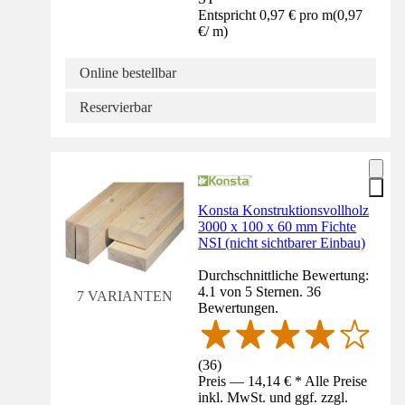
Entspricht 0,97 € pro m
(
0,97
€
/
m
)
Online bestellbar
Reservierbar
Konsta Konstruktionsvollholz
3000 x 100 x 60 mm Fichte
NSI (nicht sichtbarer Einbau)
Durchschnittliche Bewertung:
4.1 von 5 Sternen. 36
7 VARIANTEN
Bewertungen.
(
36
)
Preis — 14,14 € * Alle Preise
inkl. MwSt. und ggf. zzgl.