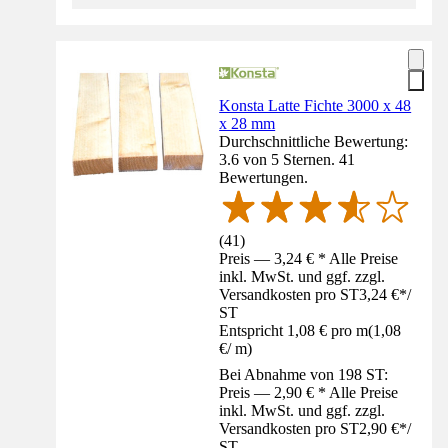
Konsta Latte Fichte 3000 x 48
x 28 mm
Durchschnittliche Bewertung:
3.6 von 5 Sternen. 41
Bewertungen.
(
41
)
Preis — 3,24 € * Alle Preise
inkl. MwSt. und ggf. zzgl.
Versandkosten pro ST
3,24 €
*
/
ST
Entspricht 1,08 € pro m
(
1,08
€
/
m
)
Bei Abnahme von 198 ST:
Preis — 2,90 € * Alle Preise
inkl. MwSt. und ggf. zzgl.
Versandkosten pro ST
2,90 €
*
/
ST