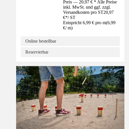
Preis — 20,97 € * Alle Preise
inkl. MwSt. und ggf. zzgl.
Versandkosten pro ST
20,97
€
*
/
ST
Entspricht 6,99 € pro m
(
6,99
€
/
m
)
Online bestellbar
Reservierbar
Ratgeber