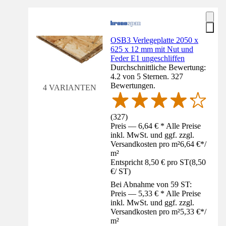
OSB3 Verlegeplatte 2050 x
625 x 12 mm mit Nut und
Feder E1 ungeschliffen
Durchschnittliche Bewertung:
4.2 von 5 Sternen. 327
Bewertungen.
4 VARIANTEN
(
327
)
Preis — 6,64 € * Alle Preise
inkl. MwSt. und ggf. zzgl.
Versandkosten pro m²
6,64 €
*
/
m²
Entspricht 8,50 € pro ST
(
8,50
€
/
ST
)
Bei Abnahme von 59 ST:
Preis — 5,33 € * Alle Preise
inkl. MwSt. und ggf. zzgl.
Versandkosten pro m²
5,33 €
*
/
m²