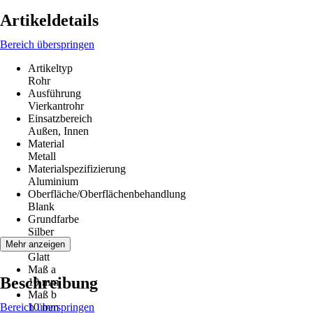
Artikeldetails
Bereich überspringen
Artikeltyp
Rohr
Ausführung
Vierkantrohr
Einsatzbereich
Außen, Innen
Material
Metall
Materialspezifizierung
Aluminium
Oberfläche/Oberflächenbehandlung
Blank
Grundfarbe
Silber
Struktur
Mehr anzeigen
Glatt
Maß a
Beschreibung
10 mm
Maß b
Bereich überspringen
10 mm