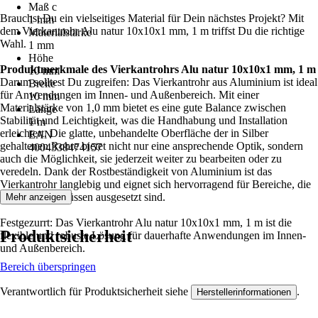
Maß c
Brauchst Du ein vielseitiges Material für Dein nächstes Projekt? Mit
1 mm
dem Vierkantrohr Alu natur 10x10x1 mm, 1 m triffst Du die richtige
Materialstärke
Wahl.
1 mm
Höhe
Produktmerkmale des Vierkantrohrs Alu natur 10x10x1 mm, 1 m
10 mm
Darum solltest Du zugreifen: Das Vierkantrohr aus Aluminium ist ideal
Breite
für Anwendungen im Innen- und Außenbereich. Mit einer
10 mm
Materialstärke von 1,0 mm bietet es eine gute Balance zwischen
Länge
Stabilität und Leichtigkeit, was die Handhabung und Installation
1 m
erleichtert. Die glatte, unbehandelte Oberfläche der in Silber
EAN
gehaltenen Rohre bietet nicht nur eine ansprechende Optik, sondern
4004338474157
auch die Möglichkeit, sie jederzeit weiter zu bearbeiten oder zu
veredeln. Dank der Rostbeständigkeit von Aluminium ist das
Vierkantrohr langlebig und eignet sich hervorragend für Bereiche, die
Witterungseinflüssen ausgesetzt sind.
Mehr anzeigen
Festgezurrt: Das Vierkantrohr Alu natur 10x10x1 mm, 1 m ist die
Produktsicherheit
flexible und robuste Lösung für dauerhafte Anwendungen im Innen-
und Außenbereich.
Bereich überspringen
Verantwortlich für Produktsicherheit siehe
.
Herstellerinformationen