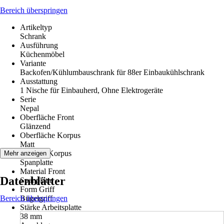
Bereich überspringen
Artikeltyp
Schrank
Ausführung
Küchenmöbel
Variante
Backofen/Kühlumbauschrank für 88er Einbaukühlschrank
Ausstattung
1 Nische für Einbauherd, Ohne Elektrogeräte
Serie
Nepal
Oberfläche Front
Glänzend
Oberfläche Korpus
Matt
Material Korpus
Mehr anzeigen
Spanplatte
Material Front
Datenblätter
Spanplatte
Form Griff
Bereich überspringen
Bügelgriff
Stärke Arbeitsplatte
38 mm