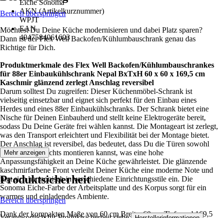
Eiche Sonoma
AKN (Artikelkurznummer)
Bereich überspringen
WPJT
EAN
Möchtest Du Deine Küche modernisieren und dabei Platz sparen?
4047584061603
Dann ist der Flex Well Backofen/Kühlumbauschrank genau das
Richtige für Dich.
Produktmerkmale des Flex Well Backofen/Kühlumbauschrankes
für 88er Einbaukühlschrank Nepal BxTxH 60 x 60 x 169,5 cm
Kaschmir glänzend zerlegt Anschlag reversibel
Darum solltest Du zugreifen: Dieser Küchenmöbel-Schrank ist
vielseitig einsetzbar und eignet sich perfekt für den Einbau eines
Herdes und eines 88er Einbaukühlschranks. Der Schrank bietet eine
Nische für Deinen Einbauherd und stellt keine Elektrogeräte bereit,
sodass Du Deine Geräte frei wählen kannst. Die Montageart ist zerlegt,
was den Transport erleichtert und Flexibilität bei der Montage bietet.
Der Anschlag ist reversibel, das bedeutet, dass Du die Türen sowohl
links als auch rechts montieren kannst, was eine hohe
Mehr anzeigen
Anpassungsfähigkeit an Deine Küche gewährleistet. Die glänzende
kaschmirfarbene Front verleiht Deiner Küche eine moderne Note und
Produktsicherheit
fügt sich harmonisch in verschiedene Einrichtungsstile ein. Die
Sonoma Eiche-Farbe der Arbeitsplatte und des Korpus sorgt für ein
warmes und einladendes Ambiente.
Bereich überspringen
Dank der kompakten Maße von 60 cm Breite, 60 cm Tiefe und 169,5
Verantwortlich für Produktsicherheit siehe
.
Herstellerinformationen