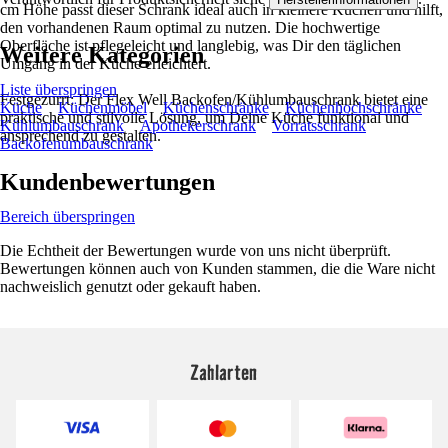
cm Höhe passt dieser Schrank ideal auch in kleinere Küchen und hilft,
den vorhandenen Raum optimal zu nutzen. Die hochwertige
Oberfläche ist pflegeleicht und langlebig, was Dir den täglichen
Weitere Kategorien
Umgang in der Küche erleichtert.
Liste überspringen
Festgezurrt: Der Flex Well Backofen/Kühlumbauschrank bietet eine
Küche
Küchenmöbel
Küchenschränke
Küchenhochschränke
praktische und stilvolle Lösung, um Deine Küche funktional und
Kühlumbauschrank
Apothekerschrank
Vorratsschrank
ansprechend zu gestalten.
Backofenumbauschrank
Kundenbewertungen
Bereich überspringen
Die Echtheit der Bewertungen wurde von uns nicht überprüft.
Bewertungen können auch von Kunden stammen, die die Ware nicht
nachweislich genutzt oder gekauft haben.
Zahlarten