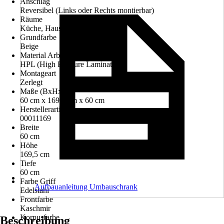
Anschlag
Reversibel (Links oder Rechts montierbar)
Räume
Küche, Hauswirtschaftsraum
Grundfarbe
Beige
Material Arbeitsplatte
HPL (High Pressure Laminate)
Montageart
Zerlegt
Maße (BxHxT)
60 cm x 169.5 cm x 60 cm
Herstellerartikelnummer
00011169
Breite
60 cm
Höhe
169,5 cm
Tiefe
60 cm
Farbe Griff
Aufbauanleitung Umbauschrank
Edelstahl
Frontfarbe
Kaschmir
Korpusfarbe
Beschreibung