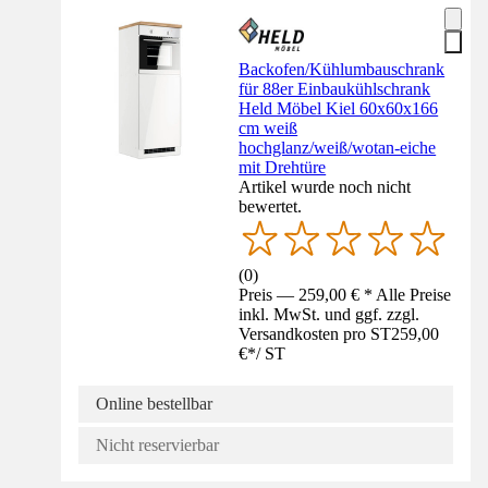
Backofen/Kühlumbauschrank
für 88er Einbaukühlschrank
Held Möbel Kiel 60x60x166
cm weiß
hochglanz/weiß/wotan-eiche
mit Drehtüre
Artikel wurde noch nicht
bewertet.
(
0
)
Preis — 259,00 € * Alle Preise
inkl. MwSt. und ggf. zzgl.
Versandkosten pro ST
259,00
€
*
/
ST
Online bestellbar
Nicht reservierbar