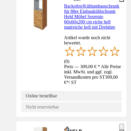
Backofen/Kühlumbauschrank
für 88er Einbaukühlschrank
Held Möbel Sorrento
60x60x200 cm eiche hell
matt/eiche hell mit Drehtüre
Artikel wurde noch nicht
bewertet.
(
0
)
Preis — 309,00 € * Alle Preise
inkl. MwSt. und ggf. zzgl.
Versandkosten pro ST
309,00
€
*
/
ST
Online bestellbar
Nicht reservierbar