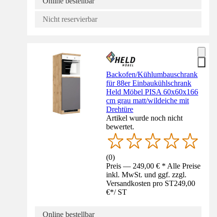
Online bestellbar
Nicht reservierbar
Backofen/Kühlumbauschrank
für 88er Einbaukühlschrank
Held Möbel PISA 60x60x166
cm grau matt/wildeiche mit
Drehtüre
Artikel wurde noch nicht
bewertet.
(
0
)
Preis — 249,00 € * Alle Preise
inkl. MwSt. und ggf. zzgl.
Versandkosten pro ST
249,00
€
*
/
ST
Online bestellbar