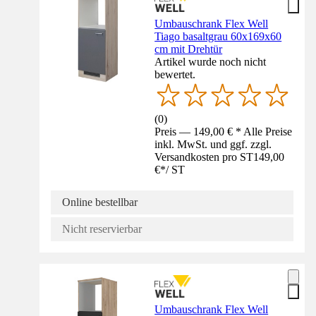
Umbauschrank Flex Well
Tiago basaltgrau 60x169x60
cm mit Drehtür
Artikel wurde noch nicht
bewertet.
(
0
)
Preis — 149,00 € * Alle Preise
inkl. MwSt. und ggf. zzgl.
Versandkosten pro ST
149,00
€
*
/
ST
Online bestellbar
Nicht reservierbar
Umbauschrank Flex Well