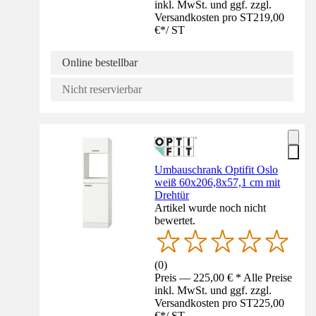
inkl. MwSt. und ggf. zzgl.
Versandkosten pro ST
219,00
€
*
/
ST
Online bestellbar
Nicht reservierbar
Umbauschrank Optifit Oslo
weiß 60x206,8x57,1 cm mit
Drehtür
Artikel wurde noch nicht
bewertet.
(
0
)
Preis — 225,00 € * Alle Preise
inkl. MwSt. und ggf. zzgl.
Versandkosten pro ST
225,00
€
*
/
ST