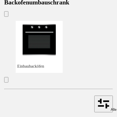
Backofenumbauschrank
Einbaubacköfen
Alle