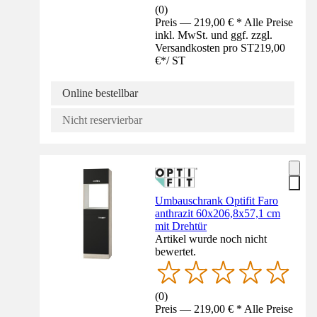
(
0
)
Preis — 219,00 € * Alle Preise
inkl. MwSt. und ggf. zzgl.
Versandkosten pro ST
219,00
€
*
/
ST
Online bestellbar
Nicht reservierbar
Umbauschrank Optifit Faro
anthrazit 60x206,8x57,1 cm
mit Drehtür
Artikel wurde noch nicht
bewertet.
(
0
)
Preis — 219,00 € * Alle Preise