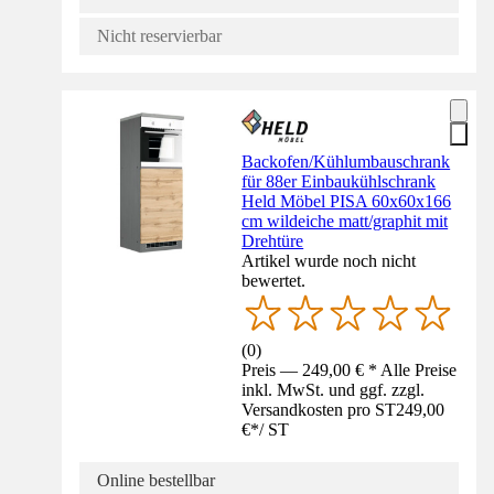
Nicht reservierbar
Backofen/Kühlumbauschrank
für 88er Einbaukühlschrank
Held Möbel PISA 60x60x166
cm wildeiche matt/graphit mit
Drehtüre
Artikel wurde noch nicht
bewertet.
(
0
)
Preis — 249,00 € * Alle Preise
inkl. MwSt. und ggf. zzgl.
Versandkosten pro ST
249,00
€
*
/
ST
Online bestellbar