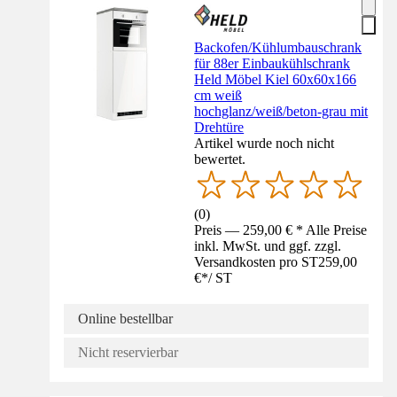
Backofen/Kühlumbauschrank
für 88er Einbaukühlschrank
Held Möbel Kiel 60x60x166
cm weiß
hochglanz/weiß/beton-grau mit
Drehtüre
Artikel wurde noch nicht
bewertet.
(
0
)
Preis — 259,00 € * Alle Preise
inkl. MwSt. und ggf. zzgl.
Versandkosten pro ST
259,00
€
*
/
ST
Online bestellbar
Nicht reservierbar