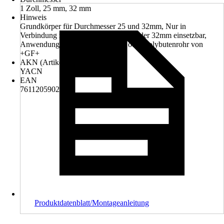
1 Zoll, 25 mm, 32 mm
Hinweis
Grundkörper für Durchmesser 25 und 32mm, Nur in
Verbindung mit dem Adapter 25mm oder 32mm einsetzbar,
Anwendung nur mit Verbundrohr oder Polybutenrohr von
+GF+
AKN (Artikelkurznummer)
YACN
EAN
7611205902674
Produktdatenblatt/Montageanleitung