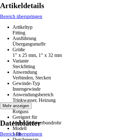
Artikeldetails
Bereich überspringen
Artikeltyp
Fitting
Ausführung
Übergangsmuffe
Größe
1" x 25 mm, 1" x 32 mm
Variante
Steckfitting
Anwendung
Verbinden, Stecken
Gewinde-Typ
Innengewinde
Anwendungsbereich
Trinkwasser, Heizung
Material
Mehr anzeigen
Rotguss
Geeignet für
Datenblätter
Mehrschichtverbundrohr
Modell
Bereich überspringen
I-Fit
Durchmesser