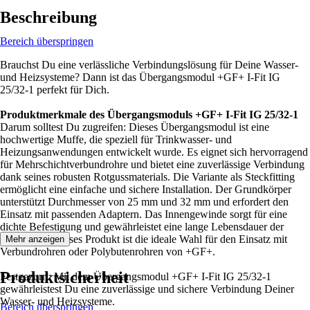
Beschreibung
Bereich überspringen
Brauchst Du eine verlässliche Verbindungslösung für Deine Wasser-
und Heizsysteme? Dann ist das Übergangsmodul +GF+ I-Fit IG
25/32-1 perfekt für Dich.
Produktmerkmale des Übergangsmoduls +GF+ I-Fit IG 25/32-1
Darum solltest Du zugreifen: Dieses Übergangsmodul ist eine
hochwertige Muffe, die speziell für Trinkwasser- und
Heizungsanwendungen entwickelt wurde. Es eignet sich hervorragend
für Mehrschichtverbundrohre und bietet eine zuverlässige Verbindung
dank seines robusten Rotgussmaterials. Die Variante als Steckfitting
ermöglicht eine einfache und sichere Installation. Der Grundkörper
unterstützt Durchmesser von 25 mm und 32 mm und erfordert den
Einsatz mit passenden Adaptern. Das Innengewinde sorgt für eine
dichte Befestigung und gewährleistet eine lange Lebensdauer der
Installation. Dieses Produkt ist die ideale Wahl für den Einsatz mit
Mehr anzeigen
Verbundrohren oder Polybutenrohren von +GF+.
Produktsicherheit
Festgezurrt: Mit dem Übergangsmodul +GF+ I-Fit IG 25/32-1
gewährleistest Du eine zuverlässige und sichere Verbindung Deiner
Wasser- und Heizsysteme.
Bereich überspringen