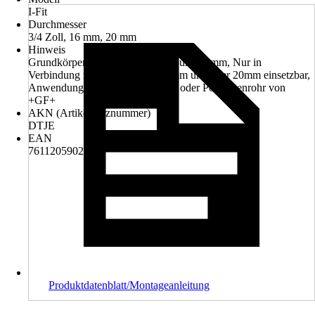
I-Fit
Durchmesser
3/4 Zoll, 16 mm, 20 mm
Hinweis
Grundkörper für Durchmesser 16 und 20mm, Nur in
Verbindung mit dem Adapter 16mm und/oder 20mm einsetzbar,
Anwendung nur mit Verbundrohr oder Polybutenrohr von
+GF+
AKN (Artikelkurznummer)
DTJE
EAN
7611205902896
Produktdatenblatt/Montageanleitung