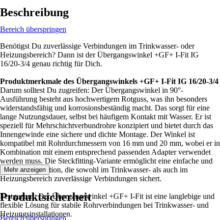
Beschreibung
Bereich überspringen
Benötigst Du zuverlässige Verbindungen im Trinkwasser- oder
Heizungsbereich? Dann ist der Übergangswinkel +GF+ I-Fit IG
16/20-3/4 genau richtig für Dich.
Produktmerkmale des Übergangswinkels +GF+ I-Fit IG 16/20-3/4
Darum solltest Du zugreifen: Der Übergangswinkel in 90°-
Ausführung besteht aus hochwertigem Rotguss, was ihn besonders
widerstandsfähig und korrosionsbeständig macht. Das sorgt für eine
lange Nutzungsdauer, selbst bei häufigem Kontakt mit Wasser. Er ist
speziell für Mehrschichtverbundrohre konzipiert und bietet durch das
Innengewinde eine sichere und dichte Montage. Der Winkel ist
kompatibel mit Rohrdurchmessern von 16 mm und 20 mm, wobei er in
Kombination mit einem entsprechend passenden Adapter verwendet
werden muss. Die Steckfitting-Variante ermöglicht eine einfache und
schnelle Installation, die sowohl im Trinkwasser- als auch im
Mehr anzeigen
Heizungsbereich zuverlässige Verbindungen sichert.
Produktsicherheit
Festgezurrt: Der Übergangswinkel +GF+ I-Fit ist eine langlebige und
flexible Lösung für stabile Rohrverbindungen bei Trinkwasser- und
Heizungsinstallationen.
Bereich überspringen