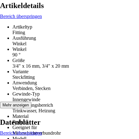
Artikeldetails
Bereich überspringen
Artikeltyp
Fitting
Ausführung
Winkel
Winkel
90 °
Größe
3/4" x 16 mm, 3/4" x 20 mm
Variante
Steckfitting
Anwendung
Verbinden, Stecken
Gewinde-Typ
Innengewinde
Anwendungsbereich
Mehr anzeigen
Trinkwasser, Heizung
Material
Datenblätter
Rotguss
Geeignet für
Bereich überspringen
Mehrschichtverbundrohr
Modell