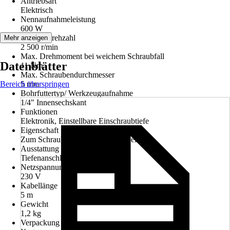
Antriebsart
Elektrisch
Nennaufnahmeleistung
600 W
Leerlaufdrehzahl
Mehr anzeigen
2 500 r/min
Max. Drehmoment bei weichem Schraubfall
Datenblätter
11 Nm
Max. Schraubendurchmesser
Bereich überspringen
5 mm
Bohrfuttertyp/ Werkzeugaufnahme
1/4" Innensechskant
Funktionen
Elektronik, Einstellbare Einschraubtiefe
Eigenschaft
Zum Schrauben, Netzbetrieben, Leicht
Ausstattung
Tiefenanschlag
Netzspannung
230 V
Kabellänge
5 m
Gewicht
1,2 kg
Verpackung