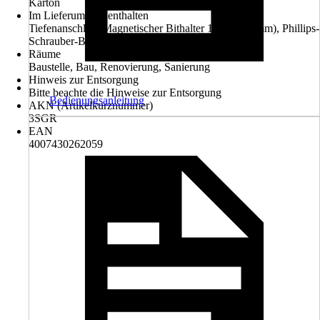
Karton
Im Lieferumfang enthalten
Tiefenanschlag, Magnetischer Bithalter 1/4" (6,35 mm), Phillips-
Schrauber-Bit Gr. 2/25 mm
Räume
Baustelle, Bau, Renovierung, Sanierung
Hinweis zur Entsorgung
Bitte beachte die Hinweise zur Entsorgung
Bedienungsanleitung
AKN (Artikelkurznummer)
3SGR
EAN
4007430262059