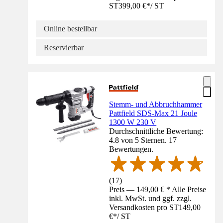
ST
399,00 €
*
/
ST
Online bestellbar
Reservierbar
Stemm- und Abbruchhammer
Pattfield SDS-Max 21 Joule
1300 W 230 V
Durchschnittliche Bewertung:
4.8 von 5 Sternen. 17
Bewertungen.
(
17
)
Preis — 149,00 € * Alle Preise
inkl. MwSt. und ggf. zzgl.
Versandkosten pro ST
149,00
€
*
/
ST