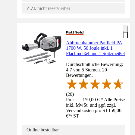
Z.Zt. nicht reservierbar
Abbruchhammer Pattfield PA
1700 W, 50 Joule inkl. 1
Flachmeißel und 1 Spitzmeißel
Durchschnittliche Bewertung:
4.7 von 5 Sternen. 20
Bewertungen.
(
20
)
Preis — 159,00 € * Alle Preise
inkl. MwSt. und ggf. zzgl.
Versandkosten pro ST
159,00
€
*
/
ST
Online bestellbar