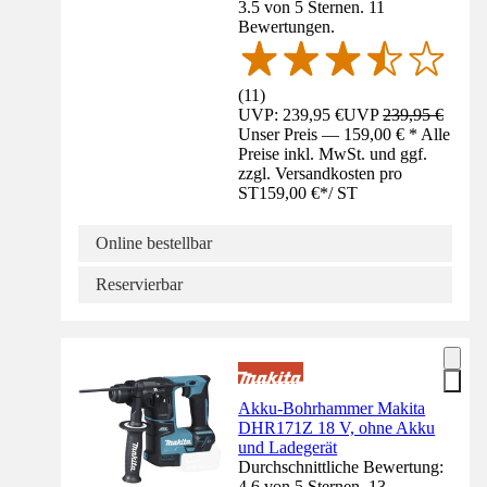
3.5 von 5 Sternen. 11
Bewertungen.
(
11
)
UVP: 239,95 €
UVP
239,95 €
Unser Preis — 159,00 € * Alle
Preise inkl. MwSt. und ggf.
zzgl. Versandkosten pro
ST
159,00 €
*
/
ST
Online bestellbar
Reservierbar
Akku-Bohrhammer Makita
DHR171Z 18 V, ohne Akku
und Ladegerät
Durchschnittliche Bewertung:
4.6 von 5 Sternen. 13