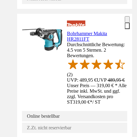
Bohrhammer Makita
HR2811FT
Durchschnittliche Bewertung:
4.5 von 5 Sternen. 2
Bewertungen.
(
2
)
UVP: 489,95 €
UVP
489,95 €
Unser Preis — 319,00 € * Alle
Preise inkl. MwSt. und ggf.
zzgl. Versandkosten pro
ST
319,00 €
*
/
ST
Online bestellbar
Z.Zt. nicht reservierbar