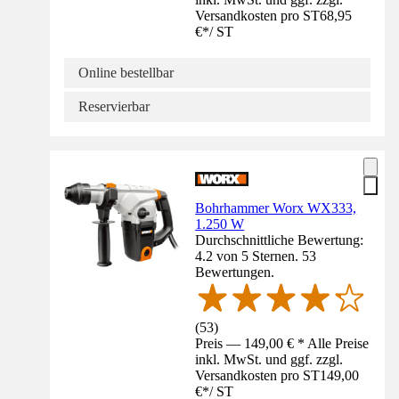
Versandkosten pro ST
68,95
€
*
/
ST
Online bestellbar
Reservierbar
Bohrhammer Worx WX333,
1.250 W
Durchschnittliche Bewertung:
4.2 von 5 Sternen. 53
Bewertungen.
(
53
)
Preis — 149,00 € * Alle Preise
inkl. MwSt. und ggf. zzgl.
Versandkosten pro ST
149,00
€
*
/
ST