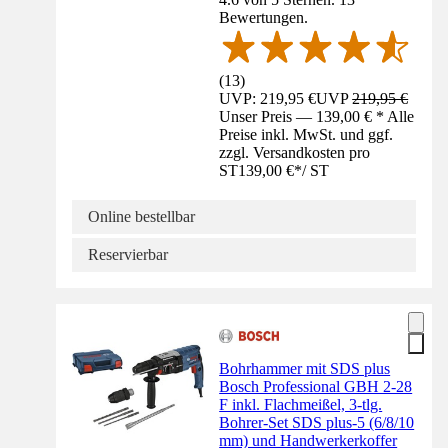
Bewertungen.
(
13
)
UVP: 219,95 €
UVP
219,95 €
Unser Preis — 139,00 € * Alle
Preise inkl. MwSt. und ggf.
zzgl. Versandkosten pro
ST
139,00 €
*
/
ST
Online bestellbar
Reservierbar
Bohrhammer mit SDS plus
Bosch Professional GBH 2-28
F inkl. Flachmeißel, 3-tlg.
Bohrer-Set SDS plus-5 (6/8/10
mm) und Handwerkerkoffer