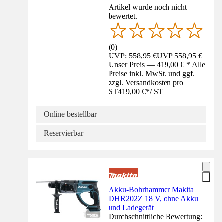
Artikel wurde noch nicht
bewertet.
(
0
)
UVP: 558,95 €
UVP
558,95 €
Unser Preis — 419,00 € * Alle
Preise inkl. MwSt. und ggf.
zzgl. Versandkosten pro
ST
419,00 €
*
/
ST
Online bestellbar
Reservierbar
Akku-Bohrhammer Makita
DHR202Z 18 V, ohne Akku
und Ladegerät
Durchschnittliche Bewertung: