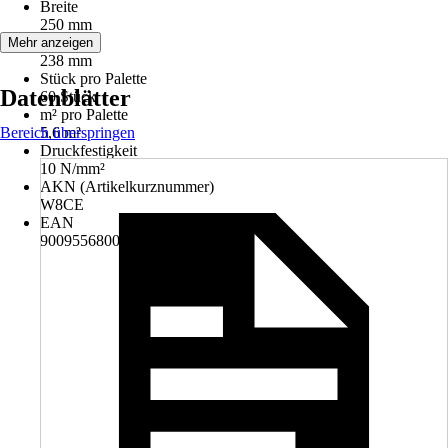
Breite
250 mm
Höhe
Mehr anzeigen
238 mm
Stück pro Palette
Datenblätter
60 Stück
m² pro Palette
Bereich überspringen
5,6 m²
Druckfestigkeit
10 N/mm²
AKN (Artikelkurznummer)
W8CE
EAN
9009556800066