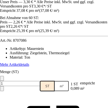
Unser Preis — 3,30 € * Alle Preise inkl. MwSt. und ggf. zzgl.
Versandkosten pro ST
3,30 €
*
/
ST
Entspricht 37,08 € pro m²
(
37,08 €
/
m²
)
Bei Abnahme von 60 ST:
Preis — 2,26 € * Alle Preise inkl. MwSt. und ggf. zzgl. Versandkosten
pro ST
2,26 €
*
/
ST
Entspricht 25,39 € pro m²
(
25,39 €
/
m²
)
Art.-Nr.
8707086
Artikeltyp
:
Mauerstein
Ausführung
:
Ziegelstein, Thermoziegel
Material
:
Ton
Mehr Artikeldetails
Menge (ST)
entspricht
1 ST
ST
m²
0,089 m²