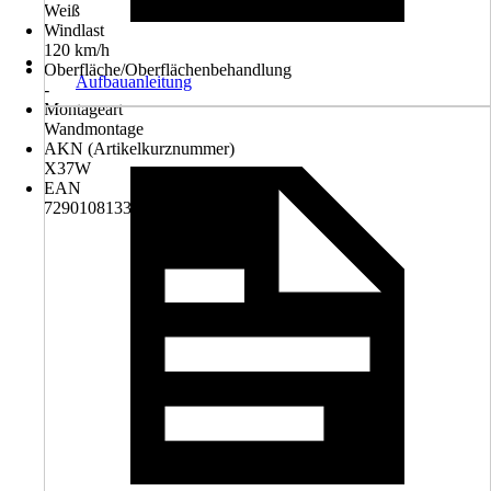
Weiß
Windlast
120 km/h
Oberfläche/Oberflächenbehandlung
Aufbauanleitung
-
Montageart
Wandmontage
AKN (Artikelkurznummer)
X37W
EAN
7290108133998