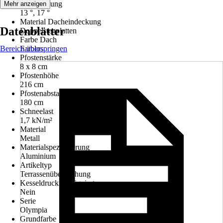
Dachneigung
Mehr anzeigen
13 °, 17 °
Material Dacheindeckung
Datenblätter
Doppelstegplatten
Farbe Dach
Bereich überspringen
Farblos
Pfostenstärke
8 x 8 cm
Pfostenhöhe
216 cm
Pfostenabstand
180 cm
Schneelast
1,7 kN/m²
Material
Metall
Materialspezifizierung
Aluminium
Artikeltyp
Terrassenüberdachung
Kesseldruckimprägniert
Nein
Serie
Olympia
Grundfarbe