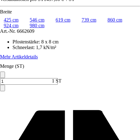
Breite
425 cm
546 cm
619 cm
739 cm
860 cm
924 cm
980 cm
Art.-Nr.
6662609
Pfostenstärke
:
8 x 8 cm
Schneelast
:
1,7 kN/m²
Mehr Artikeldetails
Menge (ST)
1 ST