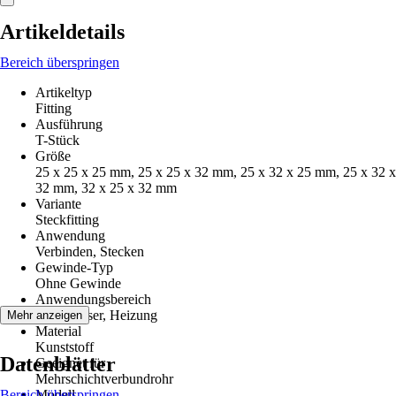
Artikeldetails
Bereich überspringen
Artikeltyp
Fitting
Ausführung
T-Stück
Größe
25 x 25 x 25 mm, 25 x 25 x 32 mm, 25 x 32 x 25 mm, 25 x 32 x
32 mm, 32 x 25 x 32 mm
Variante
Steckfitting
Anwendung
Verbinden, Stecken
Gewinde-Typ
Ohne Gewinde
Anwendungsbereich
Trinkwasser, Heizung
Mehr anzeigen
Material
Kunststoff
Datenblätter
Geeignet für
Mehrschichtverbundrohr
Bereich überspringen
Modell