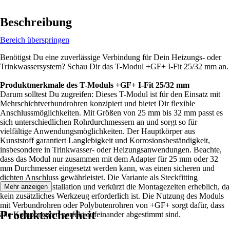
Beschreibung
Bereich überspringen
Benötigst Du eine zuverlässige Verbindung für Dein Heizungs- oder
Trinkwassersystem? Schau Dir das T-Modul +GF+ I-Fit 25/32 mm an.
Produktmerkmale des T-Moduls +GF+ I-Fit 25/32 mm
Darum solltest Du zugreifen: Dieses T-Modul ist für den Einsatz mit
Mehrschichtverbundrohren konzipiert und bietet Dir flexible
Anschlussmöglichkeiten. Mit Größen von 25 mm bis 32 mm passt es
sich unterschiedlichen Rohrdurchmessern an und sorgt so für
vielfältige Anwendungsmöglichkeiten. Der Hauptkörper aus
Kunststoff garantiert Langlebigkeit und Korrosionsbeständigkeit,
insbesondere in Trinkwasser- oder Heizungsanwendungen. Beachte,
dass das Modul nur zusammen mit dem Adapter für 25 mm oder 32
mm Durchmesser eingesetzt werden kann, was einen sicheren und
dichten Anschluss gewährleistet. Die Variante als Steckfitting
erleichtert die Installation und verkürzt die Montagezeiten erheblich, da
Mehr anzeigen
kein zusätzliches Werkzeug erforderlich ist. Die Nutzung des Moduls
mit Verbundrohren oder Polybutenrohren von +GF+ sorgt dafür, dass
Produktsicherheit
alle Komponenten perfekt aufeinander abgestimmt sind.