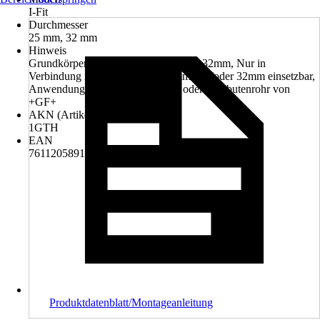
I-Fit
Durchmesser
25 mm, 32 mm
Hinweis
Grundkörper für Durchmesser 25 und 32mm, Nur in
Verbindung mit dem Adapter 25mm und/oder 32mm einsetzbar,
Anwendung nur mit Verbundrohr oder Polybutenrohr von
+GF+
AKN (Artikelkurznummer)
1GTH
EAN
7611205891992
Produktdatenblatt/Montageanleitung