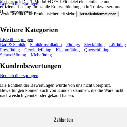
Festgezurrt: Das T-Modul +GF+ I-Fit bietet eine einfache und
Bereich überspringen
effiziente Lösung für stabile Rohrverbindungen in Trinkwasser- und
Heizungssystemen.
Verantwortlich für Produktsicherheit siehe
.
Herstellerinformationen
Weitere Kategorien
Liste überspringen
Bad & Sanitär
Sanitärinstallation
Fittings
Steckfitting
Lötfitting
Pressfitting
Gewindefitting
Klemmfitting
Quetschfitting
Schweißfitting
Klebefitting
Kundenbewertungen
Bereich überspringen
Die Echtheit der Bewertungen wurde von uns nicht überprüft.
Bewertungen können auch von Kunden stammen, die die Ware nicht
nachweislich genutzt oder gekauft haben.
Zahlarten