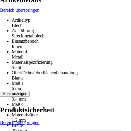
Artikeldetails
Bereich überspringen
Artikeltyp
Blech
Ausführung
Streckmetallblech
Einsatzbereich
Innen
Material
Metall
Materialspezifizierung
Stahl
Oberfläche/Oberflächenbehandlung
Blank
Maß a
6 mm
Maß b
Mehr anzeigen
3,4 mm
Maß c
Produktsicherheit
0,6 mm
Materialstärke
1,2 mm
Bereich überspringen
Breite
250 mm