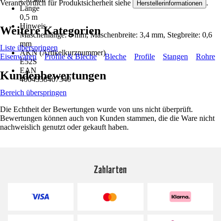
Verantwortlich für Produktsicherheit siehe
.
Herstellerinformationen
Länge
0,5 m
Hinweis
Weitere Kategorien
Maschenlänge: 6 mm, Maschenbreite: 3,4 mm, Stegbreite: 0,6
mm
Liste überspringen
AKN (Artikelkurznummer)
Eisenwaren
Profile & Bleche
Bleche
Profile
Stangen
Rohre
E52S
EAN
Kundenbewertungen
4004338467340
Bereich überspringen
Die Echtheit der Bewertungen wurde von uns nicht überprüft.
Bewertungen können auch von Kunden stammen, die die Ware nicht
nachweislich genutzt oder gekauft haben.
Zahlarten