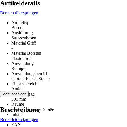
Artikeldetails
Bereich überspringen
Artikeltyp
Besen
Ausführung
Strassenbesen
Material Griff
-
Material Borsten
Elaston rot
Anwendung
Reinigen
Anwendungsbereich
Garten, Fliese, Steine
Einsatzbereich
Außen
Gesamtlänge
Mehr anzeigen
300 mm
Räume
Beschreibung
Garten, Terrasse, Straße
Inhalt
Bereich überspringen
1 Stück
EAN