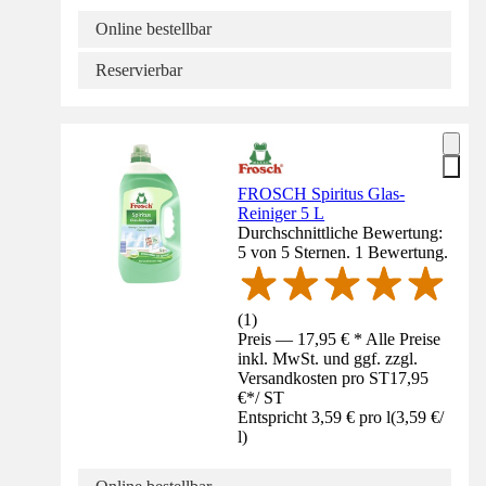
Online bestellbar
Reservierbar
FROSCH Spiritus Glas-
Reiniger 5 L
Durchschnittliche Bewertung:
5 von 5 Sternen. 1 Bewertung.
(
1
)
Preis — 17,95 € * Alle Preise
inkl. MwSt. und ggf. zzgl.
Versandkosten pro ST
17,95
€
*
/
ST
Entspricht 3,59 € pro l
(
3,59 €
/
l
)