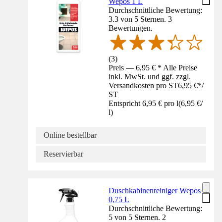
Wepos 1 L
Durchschnittliche Bewertung:
3.3 von 5 Sternen. 3
Bewertungen.
(
3
)
Preis — 6,95 € * Alle Preise
inkl. MwSt. und ggf. zzgl.
Versandkosten pro ST
6,95 €
*
/
ST
Entspricht 6,95 € pro l
(
6,95 €
/
l
)
Online bestellbar
Reservierbar
Duschkabinenreiniger Wepos
0,75 L
Durchschnittliche Bewertung:
5 von 5 Sternen. 2