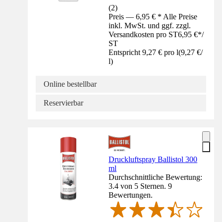
(
2
)
Preis — 6,95 € * Alle Preise
inkl. MwSt. und ggf. zzgl.
Versandkosten pro ST
6,95 €
*
/
ST
Entspricht 9,27 € pro l
(
9,27 €
/
l
)
Online bestellbar
Reservierbar
Druckluftspray Ballistol 300
ml
Durchschnittliche Bewertung:
3.4 von 5 Sternen. 9
Bewertungen.