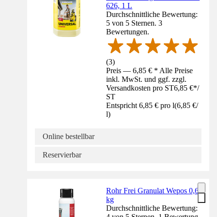
626, 1 L
Durchschnittliche Bewertung:
5 von 5 Sternen. 3
Bewertungen.
(
3
)
Preis — 6,85 € * Alle Preise
inkl. MwSt. und ggf. zzgl.
Versandkosten pro ST
6,85 €
*
/
ST
Entspricht 6,85 € pro l
(
6,85 €
/
l
)
Online bestellbar
Reservierbar
Rohr Frei Granulat Wepos 0,6
kg
Durchschnittliche Bewertung:
4 von 5 Sternen. 1 Bewertung.