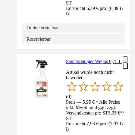
ST
Entspricht 6,39 € pro l
(
6,39 €
/
l
)
Online bestellbar
Reservierbar
Sanitärreiniger Wepos 0,75 L
Artikel wurde noch nicht
bewertet.
(
0
)
Preis — 5,95 € * Alle Preise
inkl. MwSt. und ggf. zzgl.
Versandkosten pro ST
5,95 €
*
/
ST
Entspricht 7,93 € pro l
(
7,93 €
/
l
)