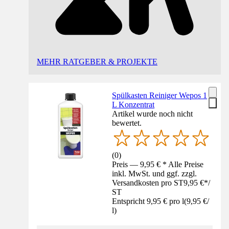
MEHR RATGEBER & PROJEKTE
Spülkasten Reiniger Wepos 1
L Konzentrat
Artikel wurde noch nicht
bewertet.
(
0
)
Preis — 9,95 € * Alle Preise
inkl. MwSt. und ggf. zzgl.
Versandkosten pro ST
9,95 €
*
/
ST
Entspricht 9,95 € pro l
(
9,95 €
/
l
)