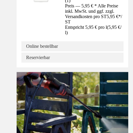
(
1
)
Preis — 5,95 € * Alle Preise
inkl. MwSt. und ggf. zzgl.
Versandkosten pro ST
5,95 €
*
/
ST
Entspricht 5,95 € pro l
(
5,95 €
/
l
)
Online bestellbar
Reservierbar
Ratgeber