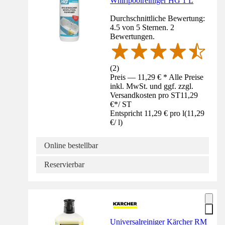
Whirlpoolreiniger HG 1 L
Durchschnittliche Bewertung:
4.5 von 5 Sternen. 2
Bewertungen.
(
2
)
Preis — 11,29 € * Alle Preise
inkl. MwSt. und ggf. zzgl.
Versandkosten pro ST
11,29
€
*
/
ST
Entspricht 11,29 € pro l
(
11,29
€
/
l
)
Online bestellbar
Reservierbar
Universalreiniger Kärcher RM