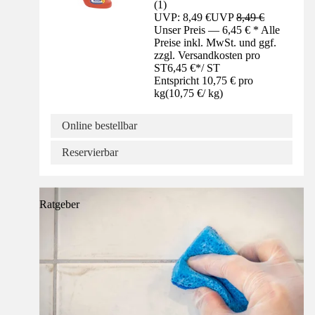
(
1
)
UVP: 8,49 €
UVP
8,49 €
Unser Preis — 6,45 € * Alle
Preise inkl. MwSt. und ggf.
zzgl. Versandkosten pro
ST
6,45 €
*
/
ST
Entspricht 10,75 € pro
kg
(
10,75 €
/
kg
)
Online bestellbar
Reservierbar
Ratgeber