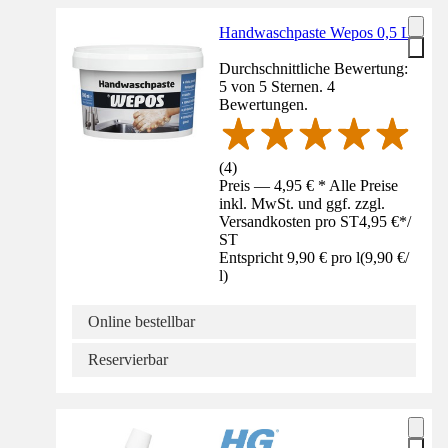
Handwaschpaste Wepos 0,5 L
Durchschnittliche Bewertung:
5 von 5 Sternen. 4
Bewertungen.
(
4
)
Preis — 4,95 € * Alle Preise
inkl. MwSt. und ggf. zzgl.
Versandkosten pro ST
4,95 €
*
/
ST
Entspricht 9,90 € pro l
(
9,90 €
/
l
)
Online bestellbar
Reservierbar