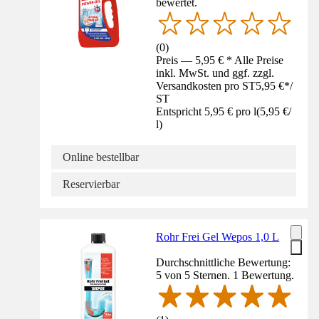
bewertet.
(
0
)
Preis — 5,95 € * Alle Preise
inkl. MwSt. und ggf. zzgl.
Versandkosten pro ST
5,95 €
*
/
ST
Entspricht 5,95 € pro l
(
5,95 €
/
l
)
Online bestellbar
Reservierbar
Rohr Frei Gel Wepos 1,0 L
Durchschnittliche Bewertung:
5 von 5 Sternen. 1 Bewertung.