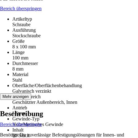
Bereich überspringen
Artikeltyp
Schraube
Ausführung
Stockschraube
Größe
8 x 100 mm
Länge
100 mm
Durchmesser
8 mm
Material
Stahl
Oberfläche/Oberflächenbehandlung
Galvanisch verzinkt
Einsatzbereich
Mehr anzeigen
Geschützter Außenbereich, Innen
Antrieb
Beschreibung
I-Stern
Gewinde-Typ
Bereich überspringen
Holz/Metrisches Gewinde
Inhalt
Benötigst Du zuverlässige Befestigungslösungen für Innen- und
50 Stück