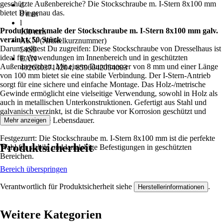
geschützte Außenbereiche? Die Stockschraube m. I-Stern 8x100 mm
d
bietet Dir genau das.
8 mm
l
Produktmerkmale der Stockschraube m. I-Stern 8x100 mm galv.
100 mm
verzinkt, 50 Stück
AKN (Artikelkurznummer)
Darum solltest Du zugreifen: Diese Stockschraube von Dresselhaus ist
54S9
ideal für Anwendungen im Innenbereich und in geschützten
EAN
Außenbereichen. Mit einem Durchmesser von 8 mm und einer Länge
4026303714204, 8596642054003
von 100 mm bietet sie eine stabile Verbindung. Der I-Stern-Antrieb
sorgt für eine sichere und einfache Montage. Das Holz-/metrische
Gewinde ermöglicht eine vielseitige Verwendung, sowohl in Holz als
auch in metallischen Unterkonstruktionen. Gefertigt aus Stahl und
galvanisch verzinkt, ist die Schraube vor Korrosion geschützt und
bietet eine lange Lebensdauer.
Mehr anzeigen
Festgezurrt: Die Stockschraube m. I-Stern 8x100 mm ist die perfekte
Produktsicherheit
Wahl für stabile und langlebige Befestigungen in geschützten
Bereichen.
Bereich überspringen
Verantwortlich für Produktsicherheit siehe
.
Herstellerinformationen
Weitere Kategorien