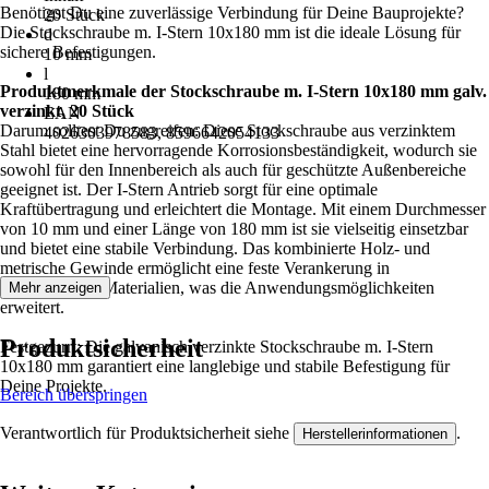
Benötigst Du eine zuverlässige Verbindung für Deine Bauprojekte?
20 Stück
Die Stockschraube m. I-Stern 10x180 mm ist die ideale Lösung für
d
sichere Befestigungen.
10 mm
l
Produktmerkmale der Stockschraube m. I-Stern 10x180 mm galv.
180 mm
verzinkt, 20 Stück
EAN
Darum solltest Du zugreifen: Diese Stockschraube aus verzinktem
4026303978583, 8596642054133
Stahl bietet eine hervorragende Korrosionsbeständigkeit, wodurch sie
sowohl für den Innenbereich als auch für geschützte Außenbereiche
geeignet ist. Der I-Stern Antrieb sorgt für eine optimale
Kraftübertragung und erleichtert die Montage. Mit einem Durchmesser
von 10 mm und einer Länge von 180 mm ist sie vielseitig einsetzbar
und bietet eine stabile Verbindung. Das kombinierte Holz- und
metrische Gewinde ermöglicht eine feste Verankerung in
verschiedenen Materialien, was die Anwendungsmöglichkeiten
Mehr anzeigen
erweitert.
Produktsicherheit
Festgezurrt: Die galvanisch verzinkte Stockschraube m. I-Stern
10x180 mm garantiert eine langlebige und stabile Befestigung für
Deine Projekte.
Bereich überspringen
Verantwortlich für Produktsicherheit siehe
.
Herstellerinformationen