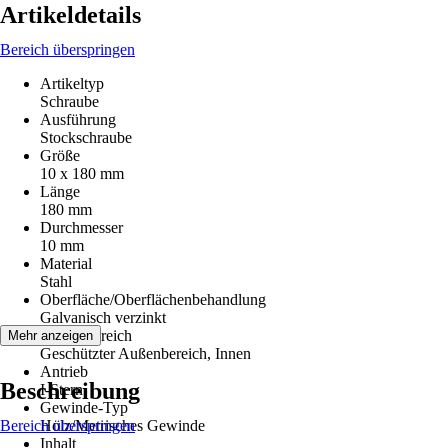
Artikeldetails
Bereich überspringen
Artikeltyp
Schraube
Ausführung
Stockschraube
Größe
10 x 180 mm
Länge
180 mm
Durchmesser
10 mm
Material
Stahl
Oberfläche/Oberflächenbehandlung
Galvanisch verzinkt
Einsatzbereich
Mehr anzeigen
Geschützter Außenbereich, Innen
Antrieb
Beschreibung
I-Stern
Gewinde-Typ
Bereich überspringen
Holz/Metrisches Gewinde
Inhalt