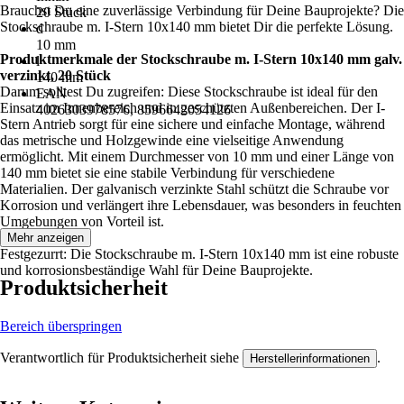
Brauchst Du eine zuverlässige Verbindung für Deine Bauprojekte? Die
20 Stück
Stockschraube m. I-Stern 10x140 mm bietet Dir die perfekte Lösung.
d
10 mm
Produktmerkmale der Stockschraube m. I-Stern 10x140 mm galv.
l
verzinkt, 20 Stück
140 mm
Darum solltest Du zugreifen: Diese Stockschraube ist ideal für den
EAN
Einsatz im Innenbereich und in geschützten Außenbereichen. Der I-
4026303978576, 8596642054126
Stern Antrieb sorgt für eine sichere und einfache Montage, während
das metrische und Holzgewinde eine vielseitige Anwendung
ermöglicht. Mit einem Durchmesser von 10 mm und einer Länge von
140 mm bietet sie eine stabile Verbindung für verschiedene
Materialien. Der galvanisch verzinkte Stahl schützt die Schraube vor
Korrosion und verlängert ihre Lebensdauer, was besonders in feuchten
Umgebungen von Vorteil ist.
Mehr anzeigen
Festgezurrt: Die Stockschraube m. I-Stern 10x140 mm ist eine robuste
und korrosionsbeständige Wahl für Deine Bauprojekte.
Produktsicherheit
Bereich überspringen
Verantwortlich für Produktsicherheit siehe
.
Herstellerinformationen