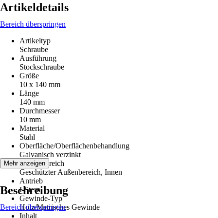
Artikeldetails
Bereich überspringen
Artikeltyp
Schraube
Ausführung
Stockschraube
Größe
10 x 140 mm
Länge
140 mm
Durchmesser
10 mm
Material
Stahl
Oberfläche/Oberflächenbehandlung
Galvanisch verzinkt
Einsatzbereich
Mehr anzeigen
Geschützter Außenbereich, Innen
Antrieb
Beschreibung
I-Stern
Gewinde-Typ
Bereich überspringen
Holz/Metrisches Gewinde
Inhalt