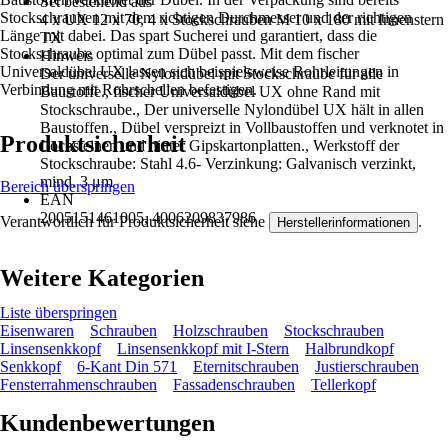
Set bestehend aus
Stockschrauben mit dem richtigen Durchmesser und der richtigen
4 x UX 12 x 70, 4 x Stockschrauben M 10 x 180 mit Innenstern
Länge mit dabei. Das spart Sucherei und garantiert, dass die
TX
Stockschraube optimal zum Dübel passt. Mit dem fischer
Hinweis
Universaldübel UX lassen sich beispielsweise Rohrleitungen in
Der universelle Nylondübel mit Stockschraube für alle
Verbindung mit Rohrschellen befestigen.
Baustoffe., fischer Universaldübel UX ohne Rand mit
Stockschraube., Der universelle Nylondübel UX hält in allen
Baustoffen., Dübel verspreizt in Vollbaustoffen und verknotet in
Produktsicherheit
Lochsteinen und hinter Gipskartonplatten., Werkstoff der
Stockschraube: Stahl 4.6- Verzinkung: Galvanisch verzinkt,
mind. 3 μm
Bereich überspringen
EAN
2005151461005, 4006209837986
Verantwortlich für Produktsicherheit siehe
.
Herstellerinformationen
Weitere Kategorien
Liste überspringen
Eisenwaren
Schrauben
Holzschrauben
Stockschrauben
Linsensenkkopf
Linsensenkkopf mit I-Stern
Halbrundkopf
Senkkopf
6-Kant Din 571
Eternitschrauben
Justierschrauben
Fensterrahmenschrauben
Fassadenschrauben
Tellerkopf
Kundenbewertungen