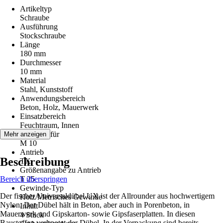
Artikeltyp
Schraube
Ausführung
Stockschraube
Länge
180 mm
Durchmesser
10 mm
Material
Stahl, Kunststoff
Anwendungsbereich
Beton, Holz, Mauerwerk
Einsatzbereich
Feuchtraum, Innen
Geeignet für
Mehr anzeigen
M 10
Antrieb
Beschreibung
TX
Größenangabe zu Antrieb
Bereich überspringen
T 25
Gewinde-Typ
Der fischer Universaldübel UX ist der Allrounder aus hochwertigem
Holz/Metrisches Gewinde
Nylon. Der Dübel hält in Beton, aber auch in Porenbeton, in
Inhalt
Mauerwerk und Gipskarton- sowie Gipsfaserplatten. In diesen
4 Stück
Baustoffen verknotet der Dübel. In der Verpackung sind bereits