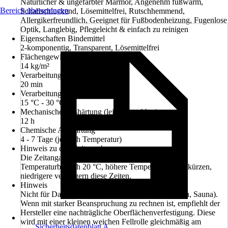
Natürlicher & ungefärbter Marmor, Angenehm fußwarm,
Bereich überspringen
Schallschluckend, Lösemittelfrei, Rutschhemmend,
Allergikerfreundlich, Geeignet für Fußbodenheizung, Fugenlose
Optik, Langlebig, Pflegeleicht & einfach zu reinigen
Eigenschaften Bindemittel
2-komponentig, Transparent, Lösemittelfrei
Flächengewicht/Verbrauch
14 kg/m²
Verarbeitungszeit ca.
20 min
Verarbeitungstemperatur
15 °C - 30 °C
Mechanische Aushärtung (leicht begehbar)
12 h
Chemische Aushärtung
4 - 7 Tage (je nach Temperatur)
Hinweis zu den Zeitangaben
Die Zeitangaben beziehen sich auf den normalen
Temperaturbereich 20 °C, höhere Temperaturen, verkürzen,
niedrigere verlängern diese Zeiten.
Hinweis
Nicht für Dauernassbereiche geeignet (z.B. Duschen, Sauna).
Wenn mit starker Beanspruchung zu rechnen ist, empfiehlt der
Hersteller eine nachträgliche Oberflächenverfestigung. Diese
wird mit einer kleinen weichen Fellrolle gleichmäßig am
Sicherheitsdatenblatt A