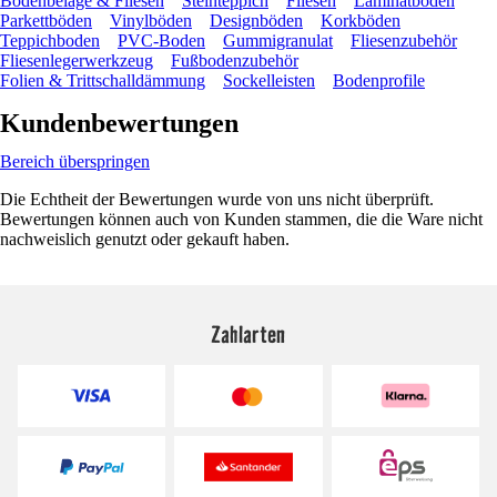
Bodenbeläge & Fliesen
Steinteppich
Fliesen
Laminatböden
Parkettböden
Vinylböden
Designböden
Korkböden
Teppichboden
PVC-Boden
Gummigranulat
Fliesenzubehör
Fliesenlegerwerkzeug
Fußbodenzubehör
Folien & Trittschalldämmung
Sockelleisten
Bodenprofile
Kundenbewertungen
Bereich überspringen
Die Echtheit der Bewertungen wurde von uns nicht überprüft.
Bewertungen können auch von Kunden stammen, die die Ware nicht
nachweislich genutzt oder gekauft haben.
Zahlarten