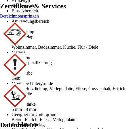
Artikeltyp
Zertifikate & Services
Steinteppich
Einsatzbereich
Bereich überspringen
Innen
Anwendungsbereich
Boden
Anwendung
Bodenbelag
Räume
Wohnzimmer, Badezimmer, Küche, Flur / Diele
Material
Naturstein
Materialspezifizierung
Marmor
Grundfarbe
Gelb
Mögliche Untergründe
Beton, Holzdielung, Verlegeplatte, Fliese, Gussasphalt, Estrich
Reichweite
1 m²
Schichtstärke
6 mm - 8 mm
Geeignet für Untergrund
Beton, Estrich, Fliese, Verlegeplatte
Datenblätter
Eigenschaft Belag