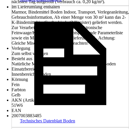
nächsten Tag aufgerollt (Verbrauch ca. 0,20 kg/m²).
Im Lieferumfang enthalten
Marmor, Bindemittel Boden Indoor, Transport, Verlegeanleitung,
Gebrauchsinformation, Ab einer Menge von 30 m² kann das 2-
K-Bindemittel im Großgebinde (2 Kanister) geliefert werden.
Zur Verarbeitung benötigen Sie eine elektronische
Feinwaage/Küchenwaage. Eine entsprechende Parameterliste
sowie ein Meßbecher liegen der Lieferung bei., Achtung:
Gleiche Misch- und Standzeiten beachten!
Verlegung
Zum selbst verlegen
Besteht aus
Natürliche Marmorsteinchen, Bindemittel Indoor - Boden
Einsatzbereich
Innenbereich - Boden
Körnung
Fein
Farbton
Gelb
AKN (Artikelkurznummer)
51W6
EAN
2007003883485
Technisches Datenblatt Boden