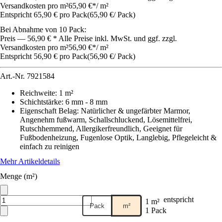
Versandkosten pro m²
65,90 €
*
/
m²
Entspricht 65,90 € pro Pack
(
65,90 €
/
Pack
)
Bei Abnahme von 10 Pack:
Preis — 56,90 € * Alle Preise inkl. MwSt. und ggf. zzgl.
Versandkosten pro m²
56,90 €
*
/
m²
Entspricht 56,90 € pro Pack
(
56,90 €
/
Pack
)
Art.-Nr.
7921584
Reichweite
:
1 m²
Schichtstärke
:
6 mm - 8 mm
Eigenschaft Belag
:
Natürlicher & ungefärbter Marmor,
Angenehm fußwarm, Schallschluckend, Lösemittelfrei,
Rutschhemmend, Allergikerfreundlich, Geeignet für
Fußbodenheizung, Fugenlose Optik, Langlebig, Pflegeleicht &
einfach zu reinigen
Mehr Artikeldetails
Menge (m²)
entspricht
1 m²
Pack
m²
1 Pack