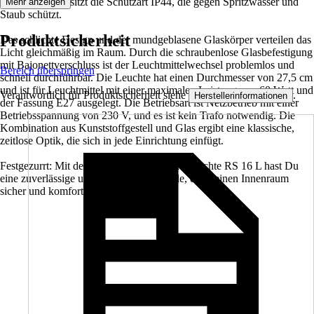
geeignet und besitzt die Schutzart IP44, die gegen Spritzwasser und
Mehr anzeigen
Staub schützt.
Produktsicherheit
Das schlichte Design und der mundgeblasene Glaskörper verteilen das
Licht gleichmäßig im Raum. Durch die schraubenlose Glasbefestigung
mit Bajonettverschluss ist der Leuchtmittelwechsel problemlos und
Bereich überspringen
schnell durchführbar. Die Leuchte hat einen Durchmesser von 27,5 cm
und ist für Leuchtmittel mit einer maximalen Leistung von 60 Watt und
Verantwortlich für Produktsicherheit siehe
.
Herstellerinformationen
der Fassung E27 ausgelegt. Die Betriebsart ist Netzbetrieb mit einer
Betriebsspannung von 230 V, und es ist kein Trafo notwendig. Die
Kombination aus Kunststoffgestell und Glas ergibt eine klassische,
zeitlose Optik, die sich in jede Einrichtung einfügt.
Festgezurrt: Mit der Steinel Sensor Deckenleuchte RS 16 L hast Du
eine zuverlässige und stilvolle Lichtquelle, die Deinen Innenraum
sicher und komfortabel erhellt.