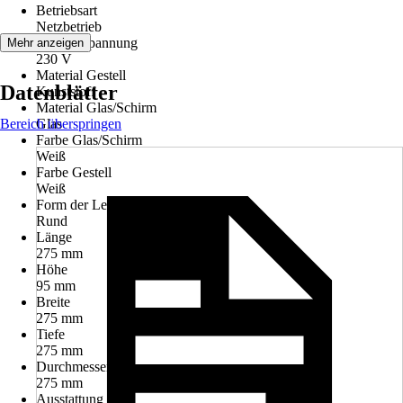
Betriebsart
Netzbetrieb
Betriebsspannung
Mehr anzeigen
230 V
Material Gestell
Datenblätter
Kunststoff
Material Glas/Schirm
Bereich überspringen
Glas
Farbe Glas/Schirm
Weiß
Farbe Gestell
Weiß
Form der Leuchte
Rund
Länge
275 mm
Höhe
95 mm
Breite
275 mm
Tiefe
275 mm
Durchmesser
275 mm
Ausstattung