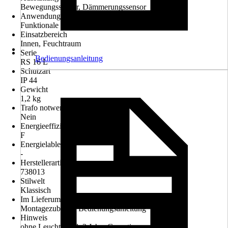
Bewegungssensor, Dämmerungssensor
Anwendung
Funktionale Beleuchtung
Einsatzbereich
Innen, Feuchtraum
Serie
Bedienungsanleitung
RS 16 L
Schutzart
IP 44
Gewicht
1,2 kg
Trafo notwendig
Nein
Energieeffizienzklasse
F
Energielableart
-
Herstellerartikelnummer
738013
Stilwelt
Klassisch
Im Lieferumfang enthalten
Montagezubehör, Bedienungsanleitung
Hinweis
ohne Leuchtmittel, 3 Jahre Garantie