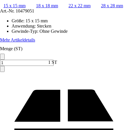
15 x 15 mm
18 x 18 mm
22 x 22 mm
28 x 28 mm
Art.-Nr.
10479051
Größe
:
15 x 15 mm
Anwendung
:
Stecken
Gewinde-Typ
:
Ohne Gewinde
Mehr Artikeldetails
Menge (ST)
1 ST