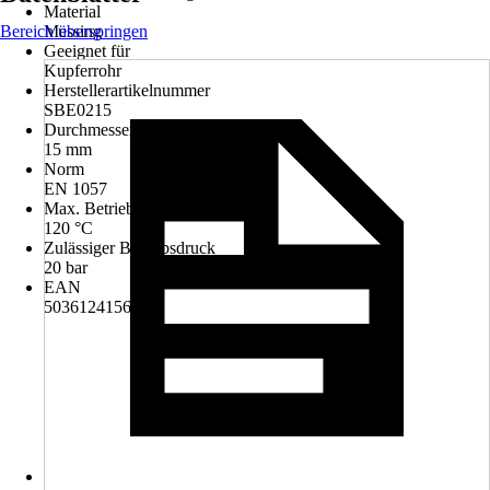
Material
Bereich überspringen
Messing
Geeignet für
Kupferrohr
Herstellerartikelnummer
SBE0215
Durchmesser
15 mm
Norm
EN 1057
Max. Betriebstemperatur
120 °C
Zulässiger Betriebsdruck
20 bar
EAN
5036124156311