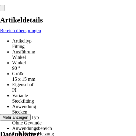
Artikeldetails
Bereich überspringen
Artikeltyp
Fitting
Ausführung
Winkel
Winkel
90 °
Größe
15 x 15 mm
Eigenschaft
I/I
Variante
Steckfitting
Anwendung
Stecken
Gewinde-Typ
Mehr anzeigen
Ohne Gewinde
Anwendungsbereich
Datenblätter
Trinkwasser, Heizung