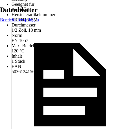
Geeignet für
Datenblätter
Kupferrohr
Herstellerartikelnummer
Bereich überspringen
SBE111815M​
Durchmesser
1/2 Zoll, 18 mm
Norm
EN 1057
Max. Betriebstemperatur
120 °C
Inhalt
1 Stück
EAN
5036124156496