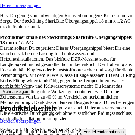
Bereich überspringen
Hast Du genug von aufwendigen Rohrverbindungen? Kein Grund zur
Sorge. Der Steckfitting SharkBite Übergangsnippel 18 mm x 1/2 AG
macht Schluss damit.
Produktmerkmale des Steckfittings SharkBite Übergangsnippels
18 mm x 1/2 AG
Darum solltest Du zugreifen: Dieser Übergangsnippel bietet Dir eine
sofort einsatzbereite Lösung für Trinkwasser- und
Heizungsinstallationen. Das bleifreie DZR-Messing sorgt für
Langlebigkeit und ist gesundheitlich unbedenklich. Der Haltering aus
Edelstahl hält Kupfer- oder Kunststoffrohre sicher und sorgt für dichte
Verbindungen. Mit dem KIWA Klasse III zugelassenen EDPM O-Ring
ist das Fitting widerstandsfähig gegen hohe Temperaturen, was es
perfekt für Warm- und Kaltwassersysteme macht. Du kannst das
Messing-Steckfitting ohne Werkzeuge montieren, was Dir eine
Mehr anzeigen
Zeitersparnis von bis zu 40 % im Vergleich zu herkömmlichen
Methoden bringt. Dank des schlanken Designs kannst Du es bei engen
Produktsicherheit
Platzverhältnissen, sowohl Aufputz als auch Unterputz verwenden.
Die elektrische Durchgängigkeit ohne zusätzlichen Erdungsanschluss
macht die Installation unkompliziert.
Bereich überspringen
Festgezurrt: Der Steckfitting SharkBite Übergangsnippel bietet Dir
Verantwortlich für Produktsicherheit siehe
.
Herstellerinformationen
eine schnelle, sichere und wartungsfreie Lösung für effektive