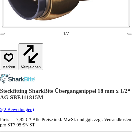
1
/
7
Vergleichen
Steckfitting SharkBite Übergangsnippel 18 mm x 1/2“​
AG SBE111815M​
5
(2 Bewertungen)
Preis — 7,95 € * Alle Preise inkl. MwSt. und ggf. zzgl. Versandkosten
pro ST
7,95 €
*
/
ST