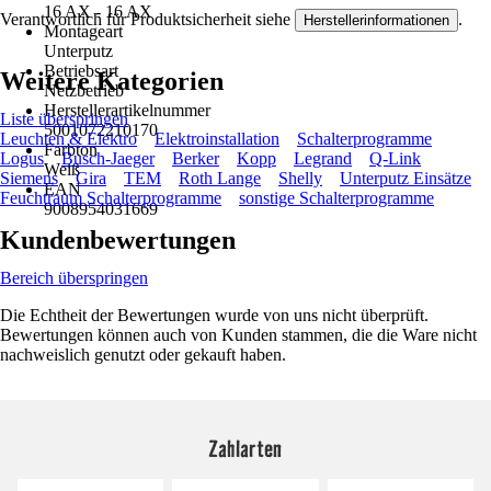
16 AX - 16 AX
Verantwortlich für Produktsicherheit siehe
.
Herstellerinformationen
Montageart
Unterputz
Betriebsart
Weitere Kategorien
Netzbetrieb
Herstellerartikelnummer
Liste überspringen
5001072210170
Leuchten & Elektro
Elektroinstallation
Schalterprogramme
Farbton
Logus
Busch-Jaeger
Berker
Kopp
Legrand
Q-Link
Weiß
Siemens
Gira
TEM
Roth Lange
Shelly
Unterputz Einsätze
EAN
Feuchtraum Schalterprogramme
sonstige Schalterprogramme
9008954031669
Kundenbewertungen
Bereich überspringen
Die Echtheit der Bewertungen wurde von uns nicht überprüft.
Bewertungen können auch von Kunden stammen, die die Ware nicht
nachweislich genutzt oder gekauft haben.
Zahlarten