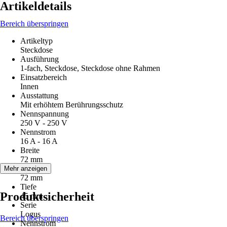
Artikeldetails
Bereich überspringen
Artikeltyp
Steckdose
Ausführung
1-fach, Steckdose, Steckdose ohne Rahmen
Einsatzbereich
Innen
Ausstattung
Mit erhöhtem Berührungsschutz
Nennspannung
250 V - 250 V
Nennstrom
16 A - 16 A
Breite
72 mm
Höhe
Mehr anzeigen
72 mm
Tiefe
Produktsicherheit
45 mm
Serie
Logus
Bereich überspringen
Nennstrom