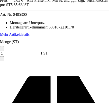
Preis — 5,65 € * Alle Preise inkl. MwSt. und ggf. zzgl. Versandkosten
pro ST
5,65 €
*
/
ST
Art.-Nr.
8485300
Montageart
:
Unterputz
Herstellerartikelnummer
:
5001072210170
Mehr Artikeldetails
Menge (ST)
1 ST