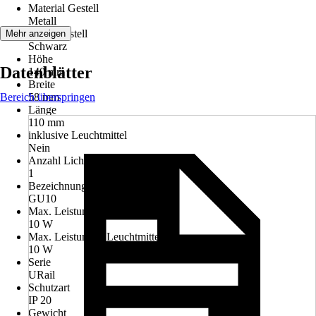
Material Gestell
Metall
Farbe Gestell
Mehr anzeigen
Schwarz
Höhe
Datenblätter
140 mm
Breite
Bereich überspringen
58 mm
Länge
110 mm
inklusive Leuchtmittel
Nein
Anzahl Lichtquellen
1
Bezeichnung Fassung
GU10
Max. Leistung
10 W
Max. Leistung je Leuchtmittel
10 W
Serie
URail
Schutzart
IP 20
Gewicht