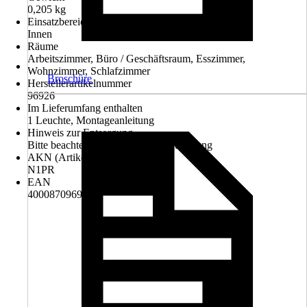
0,205 kg
Einsatzbereich
Innen
Räume
Arbeitszimmer, Büro / Geschäftsraum, Esszimmer,
Wohnzimmer, Schlafzimmer
Broschüre
Herstellerartikelnummer
96926
Im Lieferumfang enthalten
1 Leuchte, Montageanleitung
Hinweis zur Entsorgung
Bitte beachte die Hinweise zur Entsorgung
AKN (Artikelkurznummer)
N1PR
EAN
4000870969267