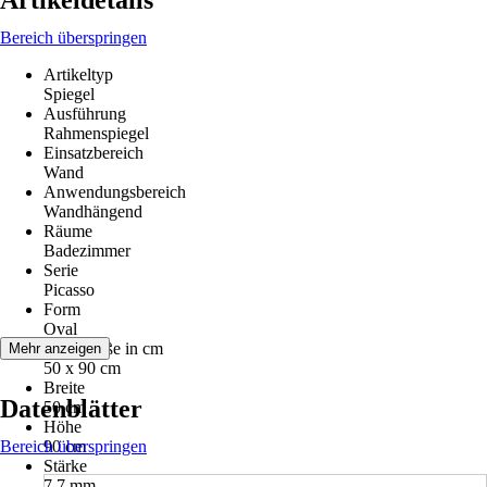
Artikeldetails
Bereich überspringen
Artikeltyp
Spiegel
Ausführung
Rahmenspiegel
Einsatzbereich
Wand
Anwendungsbereich
Wandhängend
Räume
Badezimmer
Serie
Picasso
Form
Oval
Nenngröße in cm
Mehr anzeigen
50 x 90 cm
Breite
Datenblätter
50 cm
Höhe
Bereich überspringen
90 cm
Stärke
7,7 mm