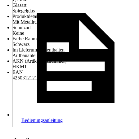
Glasart
Spiegelglas
Produktdetails
Mit Metallrahmen
Schutzart
Keine
Farbe Rahmen
Schwarz
Im Lieferumfang enthalten
Aufbauanleitung, Befestigungsmaterial
AKN (Artikelkurznummer)
HKM1
EAN
4250312121863
Bedienungsanleitung