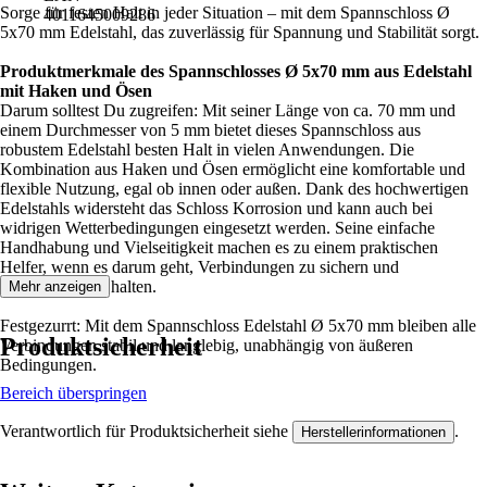
Sorge für festen Halt in jeder Situation – mit dem Spannschloss Ø
4011645009286
5x70 mm Edelstahl, das zuverlässig für Spannung und Stabilität sorgt.
Produktmerkmale des Spannschlosses Ø 5x70 mm aus Edelstahl
mit Haken und Ösen
Darum solltest Du zugreifen: Mit seiner Länge von ca. 70 mm und
einem Durchmesser von 5 mm bietet dieses Spannschloss aus
robustem Edelstahl besten Halt in vielen Anwendungen. Die
Kombination aus Haken und Ösen ermöglicht eine komfortable und
flexible Nutzung, egal ob innen oder außen. Dank des hochwertigen
Edelstahls widersteht das Schloss Korrosion und kann auch bei
widrigen Wetterbedingungen eingesetzt werden. Seine einfache
Handhabung und Vielseitigkeit machen es zu einem praktischen
Helfer, wenn es darum geht, Verbindungen zu sichern und
Spannungen zu halten.
Mehr anzeigen
Festgezurrt: Mit dem Spannschloss Edelstahl Ø 5x70 mm bleiben alle
Produktsicherheit
Verbindungen stabil und langlebig, unabhängig von äußeren
Bedingungen.
Bereich überspringen
Verantwortlich für Produktsicherheit siehe
.
Herstellerinformationen