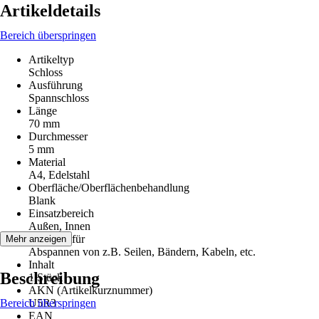
Artikeldetails
Bereich überspringen
Artikeltyp
Schloss
Ausführung
Spannschloss
Länge
70 mm
Durchmesser
5 mm
Material
A4, Edelstahl
Oberfläche/Oberflächenbehandlung
Blank
Einsatzbereich
Außen, Innen
Geeignet für
Mehr anzeigen
Abspannen von z.B. Seilen, Bändern, Kabeln, etc.
Inhalt
Beschreibung
1 Stück
AKN (Artikelkurznummer)
Bereich überspringen
U5R3
EAN