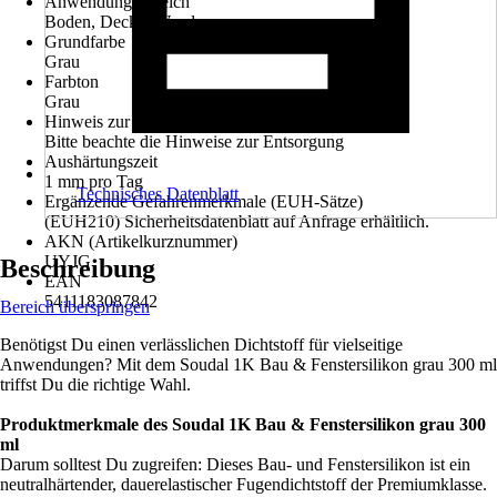
Anwendungsbereich
Boden, Decke, Wand
Grundfarbe
Grau
Farbton
Grau
Hinweis zur Entsorgung
Bitte beachte die Hinweise zur Entsorgung
Aushärtungszeit
1 mm pro Tag
Technisches Datenblatt
Ergänzende Gefahrenmerkmale (EUH-Sätze)
(EUH210) Sicherheitsdatenblatt auf Anfrage erhältlich.
AKN (Artikelkurznummer)
UYJG
Beschreibung
EAN
5411183087842
Bereich überspringen
Benötigst Du einen verlässlichen Dichtstoff für vielseitige
Anwendungen? Mit dem Soudal 1K Bau & Fenstersilikon grau 300 ml
triffst Du die richtige Wahl.
Produktmerkmale des Soudal 1K Bau & Fenstersilikon grau 300
ml
Darum solltest Du zugreifen: Dieses Bau- und Fenstersilikon ist ein
neutralhärtender, dauerelastischer Fugendichtstoff der Premiumklasse.