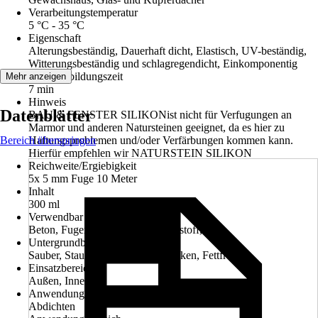
Verarbeitungstemperatur
5 °C - 35 °C
Eigenschaft
Alterungsbeständig, Dauerhaft dicht, Elastisch, UV-beständig,
Witterungsbeständig und schlagregendicht, Einkomponentig
Ca. Hautbildungszeit
Mehr anzeigen
7 min
Hinweis
Datenblätter
BAU & FENSTER SILIKONist nicht für Verfugungen an
Marmor und anderen Natursteinen geeignet, da es hier zu
Bereich überspringen
Haftungsproblemen und/oder Verfärbungen kommen kann.
Hierfür empfehlen wir NATURSTEIN SILIKON
Reichweite/Ergiebigkeit
5x 5 mm Fuge 10 Meter
Inhalt
300 ml
Verwendbar für
Beton, Fugen, Mauerwerk, Kunststoff, Putz
Untergrundbeschaffenheit
Sauber, Staubfrei, Tragfähig, Trocken, Fettfrei
Einsatzbereich
Außen, Innen
Anwendung
Abdichten