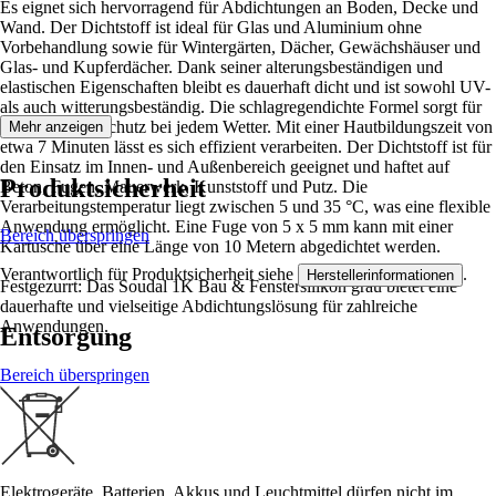
Es eignet sich hervorragend für Abdichtungen an Boden, Decke und
Wand. Der Dichtstoff ist ideal für Glas und Aluminium ohne
Vorbehandlung sowie für Wintergärten, Dächer, Gewächshäuser und
Glas- und Kupferdächer. Dank seiner alterungsbeständigen und
elastischen Eigenschaften bleibt es dauerhaft dicht und ist sowohl UV-
als auch witterungsbeständig. Die schlagregendichte Formel sorgt für
zuverlässigen Schutz bei jedem Wetter. Mit einer Hautbildungszeit von
Mehr anzeigen
etwa 7 Minuten lässt es sich effizient verarbeiten. Der Dichtstoff ist für
den Einsatz im Innen- und Außenbereich geeignet und haftet auf
Produktsicherheit
Beton, Fugen, Mauerwerk, Kunststoff und Putz. Die
Verarbeitungstemperatur liegt zwischen 5 und 35 °C, was eine flexible
Anwendung ermöglicht. Eine Fuge von 5 x 5 mm kann mit einer
Bereich überspringen
Kartusche über eine Länge von 10 Metern abgedichtet werden.
Verantwortlich für Produktsicherheit siehe
.
Herstellerinformationen
Festgezurrt: Das Soudal 1K Bau & Fenstersilikon grau bietet eine
dauerhafte und vielseitige Abdichtungslösung für zahlreiche
Anwendungen.
Entsorgung
Bereich überspringen
Elektrogeräte, Batterien, Akkus und Leuchtmittel dürfen nicht im