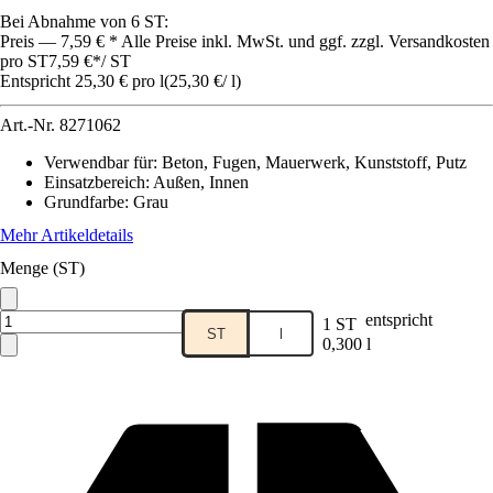
Bei Abnahme von 6 ST:
Preis — 7,59 € * Alle Preise inkl. MwSt. und ggf. zzgl. Versandkosten
pro ST
7,59 €
*
/
ST
Entspricht 25,30 € pro l
(
25,30 €
/
l
)
Art.-Nr.
8271062
Verwendbar für
:
Beton, Fugen, Mauerwerk, Kunststoff, Putz
Einsatzbereich
:
Außen, Innen
Grundfarbe
:
Grau
Mehr Artikeldetails
Menge (ST)
entspricht
1 ST
ST
l
0,300 l