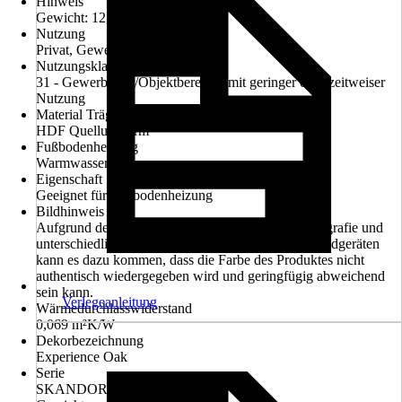
Hinweis
Gewicht: 12,7 kg / Pack
Nutzung
Privat, Gewerblich
Nutzungsklasse
31 - Gewerbliche/Objektbereiche mit geringer oder zeitweiser
Nutzung
Material Trägerplatte
HDF Quellungsarm
Fußbodenheizung
Warmwasser
Eigenschaft
Geeignet für Fußbodenheizung
Bildhinweis
Aufgrund der Lichtverhältnisse bei der Produktfotografie und
unterschiedlichen Bildschirmeinstellungen sowie Endgeräten
kann es dazu kommen, dass die Farbe des Produktes nicht
authentisch wiedergegeben wird und geringfügig abweichend
sein kann.
Verlegeanleitung
Wärmedurchlasswiderstand
0,069 m²K/W
Dekorbezeichnung
Experience Oak
Serie
SKANDOR 7.0