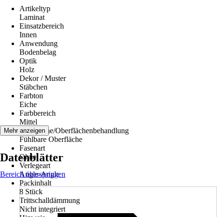
Artikeltyp
Laminat
Einsatzbereich
Innen
Anwendung
Bodenbelag
Optik
Holz
Dekor / Muster
Stäbchen
Farbton
Eiche
Farbbereich
Mittel
Oberfläche/Oberflächenbehandlung
Mehr anzeigen
Fühlbare Oberfläche
Fasenart
Datenblätter
Ohne
Verlegeart
Bereich überspringen
Angle-Angle
Packinhalt
8 Stück
Trittschalldämmung
Nicht integriert