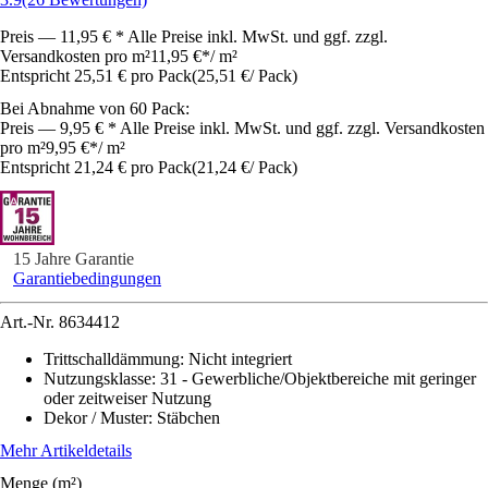
Preis — 11,95 € * Alle Preise inkl. MwSt. und ggf. zzgl.
Versandkosten pro m²
11,95 €
*
/
m²
Entspricht 25,51 € pro Pack
(
25,51 €
/
Pack
)
Bei Abnahme von 60 Pack:
Preis — 9,95 € * Alle Preise inkl. MwSt. und ggf. zzgl. Versandkosten
pro m²
9,95 €
*
/
m²
Entspricht 21,24 € pro Pack
(
21,24 €
/
Pack
)
15 Jahre Garantie
Garantiebedingungen
Art.-Nr.
8634412
Trittschalldämmung
:
Nicht integriert
Nutzungsklasse
:
31 - Gewerbliche/Objektbereiche mit geringer
oder zeitweiser Nutzung
Dekor / Muster
:
Stäbchen
Mehr Artikeldetails
Menge (m²)