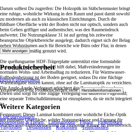
Darum solltest Du zugreifen: Die Holzoptik im Stäbchenmuster bringt
eine ruhige, wohnliche Wirkung in den Raum und passt damit sowohl
zu modernen als auch zu klassischen Einrichtungen. Durch die
fühlbare Oberfläche wirkt der Boden nicht nur optisch, sondern auch
beim Gehen griffiger und authentischer, was den Raumeindruck
aufwertet. Die Nutzungsklasse 31 ist auf gering bis zeitweise
beanspruchte Objektbereiche ausgelegt, dadurch eignet sich der Belag
neben Wohnräumen auch für Bereiche wie Büro oder Flur, in denen
der Boden regelmäßig genutzt wird.
Mehr anzeigen
Die quellungsarme HDF-Trägerplatte unterstützt eine formstabile
Produktsicherheit
Nutzung im Innenbereich und hilft dabei, Maßveränderungen im
normalen Wohn- und Arbeitsalltag zu reduzieren. Für Warmwasser-
Fußbodenheizung ist der Boden geeignet, sodass Du eine flächige
Bereich überspringen
Wärmeabgabe nutzen kannst, ohne auf die Laminatoptik zu verzichten.
Die Angle-Angle-Verlegeart erleichtert das Zusammenfügen der
Verantwortlich für Produktsicherheit siehe
.
Herstellerinformationen
Dielen und sorgt für eine zügige Verlegung mit sauberem Fugenbild;
eine separate Trittschalldämmung ist einzuplanen, da sie nicht integriert
ist.
Weitere Kategorien
Festgezurrt: Dieses Laminat kombiniert eine wohnliche Eiche-Optik
Liste überspringen
mit fühlbarer Oberfläche, solider Nutzungsklasse und Eignung für
Bodenbeläge & Fliesen
Laminatböden
Fliesen
Parkettböden
Warmwasser-Fußbodenheizung für vielseitige Räume im Innenbereich.
Vinylböden
Designböden
Korkböden
Teppichboden