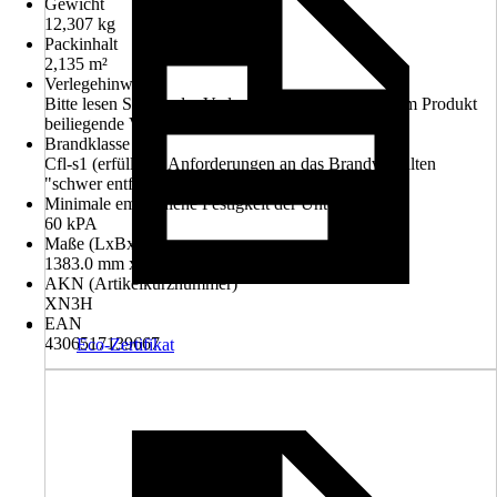
Gewicht
12,307 kg
Packinhalt
2,135 m²
Verlegehinweis
Bitte lesen Sie vor der Verlegung ausführlich die dem Produkt
beiliegende Verlegeanleitung
Brandklasse
Cfl-s1 (erfüllt die Anforderungen an das Brandverhalten
"schwer entflammbar")
Minimale empfohlene Festigkeit der Unterlage
60 kPA
Maße (LxBxS)
1383.0 mm x 193.0 mm x 7 mm
AKN (Artikelkurznummer)
XN3H
EAN
4306517139667
Eco-Zertifikat