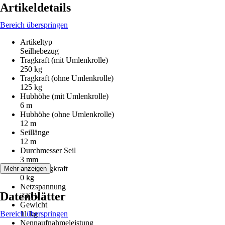
Artikeldetails
Bereich überspringen
Artikeltyp
Seilhebezug
Tragkraft (mit Umlenkrolle)
250 kg
Tragkraft (ohne Umlenkrolle)
125 kg
Hubhöhe (mit Umlenkrolle)
6 m
Hubhöhe (ohne Umlenkrolle)
12 m
Seillänge
12 m
Durchmesser Seil
3 mm
Max. Tragkraft
Mehr anzeigen
0 kg
Netzspannung
Datenblätter
230 V
Gewicht
Bereich überspringen
11 kg
Nennaufnahmeleistung