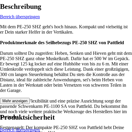
Beschreibung
Bereich überspringen
Mit dem PE-250 SHZ geht's hoch hinaus. Kompakt und vielseitig ist
er Dein starker Helfer in der Vertikalen.
Produktmerkmale des Seilhebezugs PE-250 SHZ von Pattfield
Darum solltest Du zugreifen: Heben, Senken und Hieven geht mit dem
PE-250 SHZ ganz ohne Muskelkraft. Dafür hat er 500 W im Gepäck.
Er bewegt 125 kg locker auf eine Hubhöhe von bis zu 6 m. Mit einer
Umlenkrolle verdoppelt sich diese Leistung. Dank einer großzügigen,
300 cm langen Steuerleitung behältst Du stets die Kontrolle aus der
Distanz, ideal für zahlreiche Anwendungen, sei's beim Heben von
Lasten in der Werkstatt oder beim Versetzen von schweren Teilen in
der Garage.
Für noch mehr Flexibilität und eine präzise Ausrichtung sorgt der
Mehr anzeigen
passende Schwenkarm PE-1100 SA von Pattfield. Du bekommst ihn
und noch viele weitere praktische Werkzeuge des Herstellers hier im
Produktsicherheit
Sortiment.
Festgenagelt: Der kompakte PE-250 SHZ von Pattfield hebt Deine
Bereich überspringen