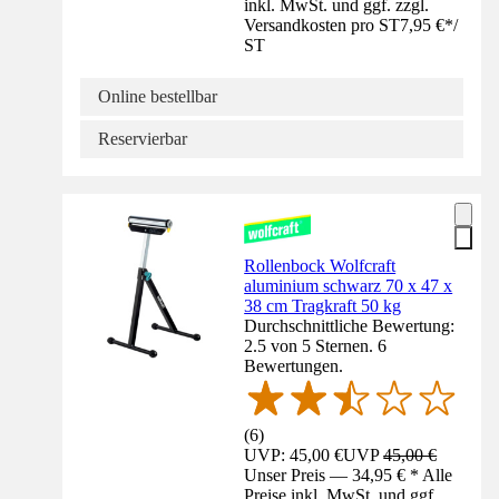
inkl. MwSt. und ggf. zzgl.
Versandkosten pro ST
7,95 €
*
/
ST
Online bestellbar
Reservierbar
Rollenbock Wolfcraft
aluminium schwarz 70 x 47 x
38 cm Tragkraft 50 kg
Durchschnittliche Bewertung:
2.5 von 5 Sternen. 6
Bewertungen.
(
6
)
UVP: 45,00 €
UVP
45,00 €
Unser Preis — 34,95 € * Alle
Preise inkl. MwSt. und ggf.