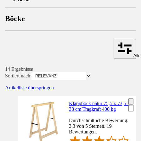
Böcke
Alle
14 Ergebnisse
Sortiert nach:
Artikelliste überspringen
Klappbock natur 75,5 x 73,5 x
38 cm Tragkraft 400 kg
Durchschnittliche Bewertung:
3.3 von 5 Sternen. 19
Bewertungen.