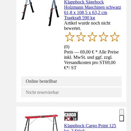
Klappbock Sägebock
Holzmann Maschinen schwarz
61,8 x 108,5 x 63,2 cm
Tragkraft 590 kg
Artikel wurde noch nicht
bewertet.
(
0
)
Preis — 69,00 € * Alle Preise
inkl. MwSt. und ggf. zzgl.
Versandkosten pro ST
69,00
€
*
/
ST
Online bestellbar
Nicht reservierbar
Klappbock Cargo Point 125
kg, 2 Stück