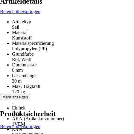
Artikeldetails
Bereich überspringen
Artikeltyp
Seil
Material
Kunststoff
Materialspezifizierung
Polypropylen (PP)
Grundfarbe
Rot, Weiß
Durchmesser
6 mm
Gesamtlänge
20 m
Max. Tragkraft
120 kg
Hinweis
Mehr anzeigen
-
Einheit
Produktsicherheit
Ring
AKN (Artikelkurznummer)
1VEM
Bereich überspringen
EAN