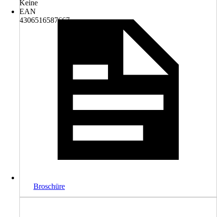
Keine
EAN
4306516587667
Broschüre