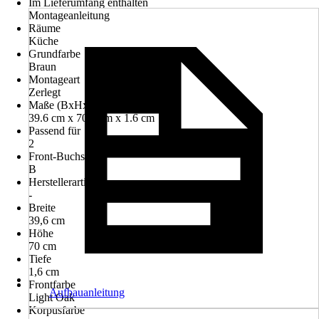
Im Lieferumfang enthalten
Montageanleitung
Räume
Küche
Grundfarbe
Braun
Montageart
Zerlegt
Maße (BxHxT)
39.6 cm x 70.0 cm x 1.6 cm
Passend für
2
Front-Buchstabe
B
Herstellerartikelnummer
-
Breite
39,6 cm
Höhe
70 cm
Tiefe
1,6 cm
Frontfarbe
Aufbauanleitung
Light Oak
Korpusfarbe