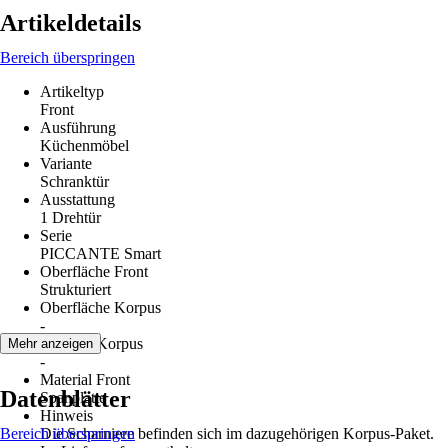
Artikeldetails
Bereich überspringen
Artikeltyp
Front
Ausführung
Küchenmöbel
Variante
Schranktür
Ausstattung
1 Drehtür
Serie
PICCANTE Smart
Oberfläche Front
Strukturiert
Oberfläche Korpus
-
Material Korpus
Mehr anzeigen
-
Material Front
Datenblätter
Spanplatte
Hinweis
Bereich überspringen
Die Scharniere befinden sich im dazugehörigen Korpus-Paket.