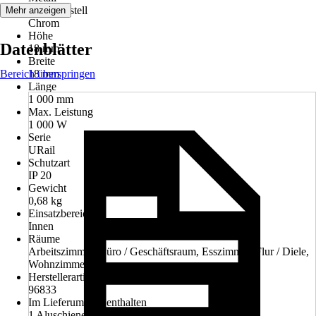
Farbe Gestell
Mehr anzeigen
Chrom
Höhe
Datenblätter
18 mm
Breite
Bereich überspringen
18 mm
Länge
1 000 mm
Max. Leistung
1 000 W
Serie
URail
Schutzart
IP 20
Gewicht
0,68 kg
Einsatzbereich
Innen
Räume
Arbeitszimmer, Büro / Geschäftsraum, Esszimmer, Flur / Diele,
Wohnzimmer
Herstellerartikelnummer
96833
Im Lieferumfang enthalten
1 Aluschiene, Montageanleitung