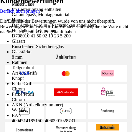
Kundenbewertungen
MasterClass
Im Lieferumfang enthalten
Bereich überspringen
Garantiepass, Montagematerial
Hinweis
Die Echtheit der Bewertungen wurde von uns nicht überprüft.
Der Artikel wird in 2 Packstücken angeliefert.
Bewertungen können auch von Kunden stammen, die die Ware nicht
Herstellerartikelnummer
nachweislich genutzt oder gekauft haben.
D708010 41 50 02 19 23 5 200
Glasart
Einscheiben-Sicherheitsglas
Glasstärke
Zahlarten
8 mm
Rahmen
Teilgerahmt
Art des Griffs
Knopf
Farbe Griff
Chrom
Farbe Profil
Chrom
AKN (Artikelkurznummer)
W4MA
EAN
4004514185150, 4060991028731