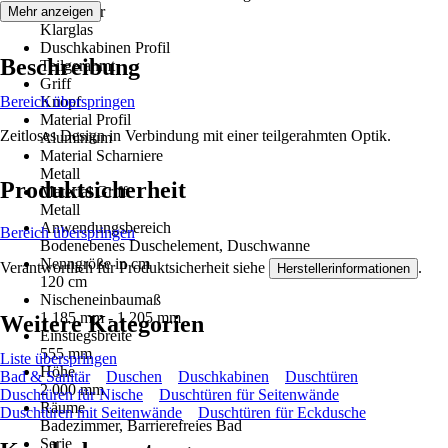
Glasdekor
Mehr anzeigen
Klarglas
Duschkabinen Profil
Beschreibung
Teilgerahmt
Griff
Bereich überspringen
Knopf
Material Profil
Zeitloses Design in Verbindung mit einer teilgerahmten Optik.
Aluminium
Material Scharniere
Metall
Produktsicherheit
Material Griff
Metall
Anwendungsbereich
Bereich überspringen
Bodenebenes Duschelement, Duschwanne
Nenngröße in cm
Verantwortlich für Produktsicherheit siehe
.
Herstellerinformationen
120 cm
Nischeneinbaumaß
1 185 mm - 1 205 mm
Weitere Kategorien
Einstiegsbreite
555 mm
Liste überspringen
Höhe
Bad & Sanitär
Duschen
Duschkabinen
Duschtüren
2 000 mm
Duschtüren für Nische
Duschtüren für Seitenwände
Räume
Duschtüren mit Seitenwände
Duschtüren für Eckdusche
Badezimmer, Barrierefreies Bad
Serie