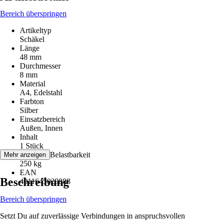
Bereich überspringen
Artikeltyp
Schäkel
Länge
48 mm
Durchmesser
8 mm
Material
A4, Edelstahl
Farbton
Silber
Einsatzbereich
Außen, Innen
Inhalt
1 Stück
F = max. Belastbarkeit
Mehr anzeigen
250 kg
EAN
Beschreibung
4011645029888
Bereich überspringen
Setzt Du auf zuverlässige Verbindungen in anspruchsvollen