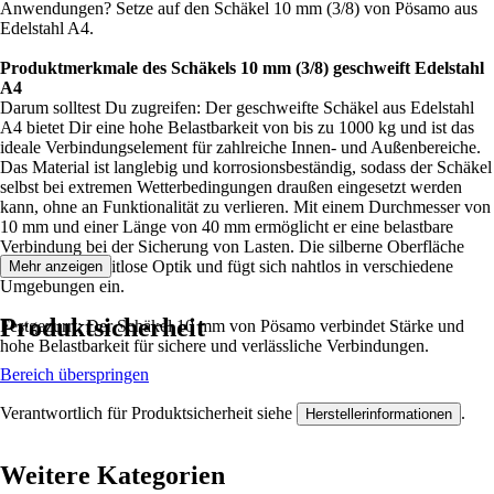
Anwendungen? Setze auf den Schäkel 10 mm (3/8) von Pösamo aus
Edelstahl A4.
Produktmerkmale des Schäkels 10 mm (3/8) geschweift Edelstahl
A4
Darum solltest Du zugreifen: Der geschweifte Schäkel aus Edelstahl
A4 bietet Dir eine hohe Belastbarkeit von bis zu 1000 kg und ist das
ideale Verbindungselement für zahlreiche Innen- und Außenbereiche.
Das Material ist langlebig und korrosionsbeständig, sodass der Schäkel
selbst bei extremen Wetterbedingungen draußen eingesetzt werden
kann, ohne an Funktionalität zu verlieren. Mit einem Durchmesser von
10 mm und einer Länge von 40 mm ermöglicht er eine belastbare
Verbindung bei der Sicherung von Lasten. Die silberne Oberfläche
sorgt für eine zeitlose Optik und fügt sich nahtlos in verschiedene
Mehr anzeigen
Umgebungen ein.
Produktsicherheit
Festgezurrt: Der Schäkel 10 mm von Pösamo verbindet Stärke und
hohe Belastbarkeit für sichere und verlässliche Verbindungen.
Bereich überspringen
Verantwortlich für Produktsicherheit siehe
.
Herstellerinformationen
Weitere Kategorien