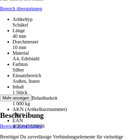
Bereich überspringen
Artikeltyp
Schäkel
Länge
40 mm
Durchmesser
10 mm
Material
A4, Edelstahl
Farbton
Silber
Einsatzbereich
Außen, Innen
Inhalt
1 Stück
F = max. Belastbarkeit
Mehr anzeigen
1 000 kg
AKN (Artikelkurznummer)
Beschreibung
TJUT
EAN
Bereich überspringen
4011645029826
Benötigst Du zuverlässige Verbindungselemente für vielseitige