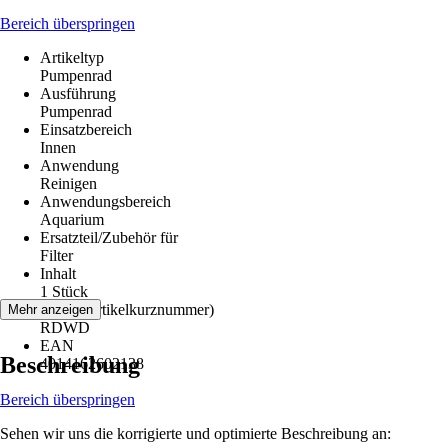
Bereich überspringen
Artikeltyp
Pumpenrad
Ausführung
Pumpenrad
Einsatzbereich
Innen
Anwendung
Reinigen
Anwendungsbereich
Aquarium
Ersatzteil/Zubehör für
Filter
Inhalt
1 Stück
AKN (Artikelkurznummer)
Mehr anzeigen
RDWD
EAN
Beschreibung
4014162602138
Bereich überspringen
Sehen wir uns die korrigierte und optimierte Beschreibung an: