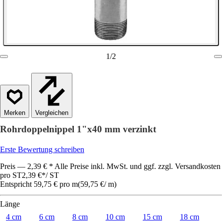
1
/
2
Vergleichen
Rohrdoppelnippel 1"x40 mm verzinkt
Erste Bewertung schreiben
Preis — 2,39 € * Alle Preise inkl. MwSt. und ggf. zzgl. Versandkosten
pro ST
2,39 €
*
/
ST
Entspricht 59,75 € pro m
(
59,75 €
/
m
)
Länge
4 cm
6 cm
8 cm
10 cm
15 cm
18 cm