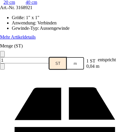
20 cm
40 cm
Art.-Nr.
3168921
Größe
:
1" x 1"
Anwendung
:
Verbinden
Gewinde-Typ
:
Aussengewinde
Mehr Artikeldetails
Menge (ST)
entspricht
1 ST
ST
m
0,04 m