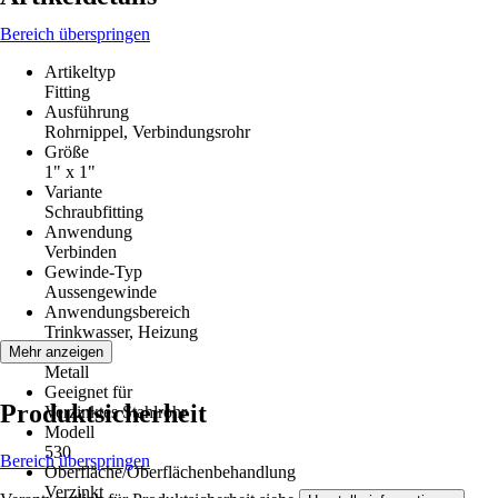
Bereich überspringen
Artikeltyp
Fitting
Ausführung
Rohrnippel, Verbindungsrohr
Größe
1" x 1"
Variante
Schraubfitting
Anwendung
Verbinden
Gewinde-Typ
Aussengewinde
Anwendungsbereich
Trinkwasser, Heizung
Material
Mehr anzeigen
Metall
Geeignet für
Produktsicherheit
Verzinktes Stahlrohr
Modell
530
Bereich überspringen
Oberfläche/Oberflächenbehandlung
Verzinkt