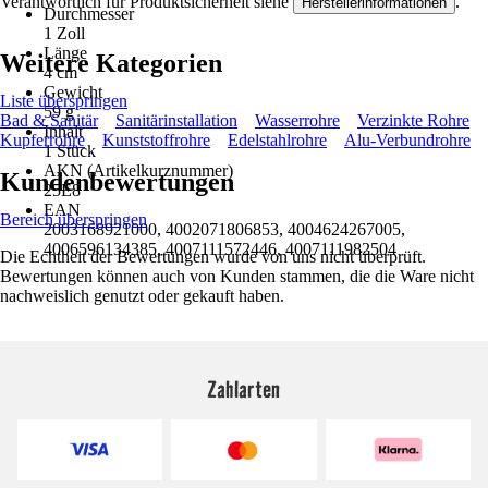
Verantwortlich für Produktsicherheit siehe
.
Herstellerinformationen
Durchmesser
1 Zoll
Länge
Weitere Kategorien
4 cm
Gewicht
Liste überspringen
59 g
Bad & Sanitär
Sanitärinstallation
Wasserrohre
Verzinkte Rohre
Inhalt
Kupferrohre
Kunststoffrohre
Edelstahlrohre
Alu-Verbundrohre
1 Stück
AKN (Artikelkurznummer)
Kundenbewertungen
25E8
EAN
Bereich überspringen
2003168921000, 4002071806853, 4004624267005,
4006596134385, 4007111572446, 4007111982504
Die Echtheit der Bewertungen wurde von uns nicht überprüft.
Bewertungen können auch von Kunden stammen, die die Ware nicht
nachweislich genutzt oder gekauft haben.
Zahlarten