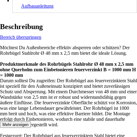
Aufbauanleitung
Beschreibung
Bereich überspringen
Möchtest Du Außenbereiche effektiv absperren oder schützen? Der
Rohrbügel Stahlrohr Ø 48 mm x 2,5 mm bietet die ideale Lösung.
Produktmerkmale des Rohrbügels Stahlrohr Ø 48 mm x 2,5 mm
ohne Querholm zum Einbetonieren feuerverzinkt B = 1000 mm H
= 1000 mm
Darum solltest Du zugreifen: Der Rohrbügel aus feuerverzinktem Stahl
ist speziell für den Außeneinsatz konzipiert und bietet zuverlässigen
Schutz und Absperrung. Mit einem Durchmesser von 48 mm und einer
Wandstärke von 2,5 mm ist er robust und widerstandsfähig gegen
äußere Einflüsse. Die feuerverzinkte Oberfläche schützt vor Korrosion,
was eine lange Lebensdauer gewährleistet. Der Rohrbügel ist 1000
mm breit und hoch, was eine effektive Barriere bildet. Die Montage
erfolgt durch Einbetonieren, wodurch eine stabile und dauerhafte
Installation sichergestellt wird.
Mehr anzeigen
Festgezurrt: Der Rohrbügel aus feuerverzinktem Stahl bietet eine