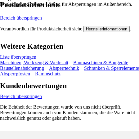
Produktsicherheit
langlebige und robuste Lösung für Absperrungen im Außenbereich.
Bereich überspringen
Verantwortlich für Produktsicherheit siehe
.
Herstellerinformationen
Weitere Kategorien
Liste überspringen
Maschinen, Werkzeug & Werkstatt
Baumaschinen & Baugeräte
Baustellenabsicherung
Absperrtechnik
Schranken & Sperrelemente
Absperrpfosten
Rammschutz
Kundenbewertungen
Bereich überspringen
Die Echtheit der Bewertungen wurde von uns nicht überprüft.
Bewertungen können auch von Kunden stammen, die die Ware nicht
nachweislich genutzt oder gekauft haben.