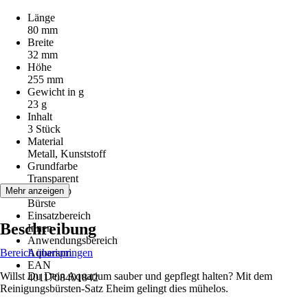
Länge
80 mm
Breite
32 mm
Höhe
255 mm
Gewicht in g
23 g
Inhalt
3 Stück
Material
Metall, Kunststoff
Grundfarbe
Transparent
Artikeltyp
Mehr anzeigen
Bürste
Einsatzbereich
Beschreibung
Innen
Anwendungsbereich
Bereich überspringen
Aquarium
EAN
Willst Du Dein Aquarium sauber und gepflegt halten? Mit dem
4011708401842
Reinigungsbürsten-Satz Eheim gelingt dies mühelos.