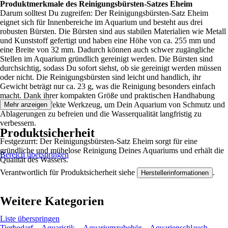
Produktmerkmale des Reinigungsbürsten-Satzes Eheim
Darum solltest Du zugreifen: Der Reinigungsbürsten-Satz Eheim
eignet sich für Innenbereiche im Aquarium und besteht aus drei
robusten Bürsten. Die Bürsten sind aus stabilen Materialien wie Metall
und Kunststoff gefertigt und haben eine Höhe von ca. 255 mm und
eine Breite von 32 mm. Dadurch können auch schwer zugängliche
Stellen im Aquarium gründlich gereinigt werden. Die Bürsten sind
durchsichtig, sodass Du sofort siehst, ob sie gereinigt werden müssen
oder nicht. Die Reinigungsbürsten sind leicht und handlich, ihr
Gewicht beträgt nur ca. 23 g, was die Reinigung besonders einfach
macht. Dank ihrer kompakten Größe und praktischen Handhabung
hast Du das perfekte Werkzeug, um Dein Aquarium von Schmutz und
Mehr anzeigen
Ablagerungen zu befreien und die Wasserqualität langfristig zu
verbessern.
Produktsicherheit
Festgezurrt: Der Reinigungsbürsten-Satz Eheim sorgt für eine
gründliche und mühelose Reinigung Deines Aquariums und erhält die
Bereich überspringen
Qualität des Wassers.
Verantwortlich für Produktsicherheit siehe
.
Herstellerinformationen
Weitere Kategorien
Liste überspringen
Tierbedarf
Aquaristik
Aquariumzubehör
Aquarienschlauch